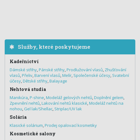
Služby, které poskytujeme
Kadeřnictví
Dámské střihy
,
Pánské střihy
,
Prodlužování vlasů
,
Zhušťování
vlasů
,
Přeliv
,
Barvení vlasů
,
Melír
,
Společenské účesy
,
Svatební
účesy
,
Dětské střihy
,
Balayage
Nehtová studia
Manikúra
,
P-shine
,
Modeláž gelových nehtů
,
Doplnění gelem
,
Zpevnění nehtů
,
Lakování nehtů klasické
,
Modeláž nehtů na
nohou
,
Gel lak/Shellac
,
Striplac/UV lak
Solária
Klasické solárium
,
Prodej opalovací kosmetiky
Kosmetické salony