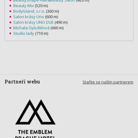
BeautyShape Hair&Beauty Salon
(420 m)
Beauty Mix
(520 m)
BodyIsland, s.r.o.
(360 m)
Salon krásy Uno
(600 m)
Salon krásy UNO DUE
(490 m)
Michala Opluštilová
(660 m)
Studio lady
(710 m)
Partneři webu
Staňte se naším partnerem