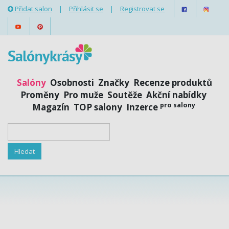
Přidat salon
|
Přihlásit se
|
Registrovat se
Salóny
Osobnosti
Značky
Recenze produktů
Proměny
Pro muže
Soutěže
Akční nabídky
pro salony
Magazín
TOP salony
Inzerce