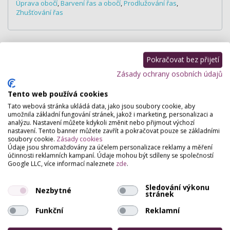
Úprava obočí
,
Barvení řas a obočí
,
Prodlužování řas
,
Zhušťování řas
Hodnocení salónu
Pokračovat bez přijetí
Zásady ochrany osobních údajů
Pro přidání hodnocení se
přihlašte
.
Tento web používá cookies
Zatím zde není žádné hodnocení.
Tato webová stránka ukládá data, jako jsou soubory cookie, aby
umožnila základní fungování stránek, jakož i marketing, personalizaci a
analýzu. Nastavení můžete kdykoli změnit nebo přijmout výchozí
nastavení. Tento banner můžete zavřít a pokračovat pouze se základními
soubory cookie.
Zásady cookies
Údaje jsou shromažďovány za účelem personalizace reklamy a měření
účinnosti reklamních kampaní. Údaje mohou být sdíleny se společností
Google LLC, více informací naleznete
zde
.
Sledování výkonu
Nezbytné
stránek
Funkční
Reklamní