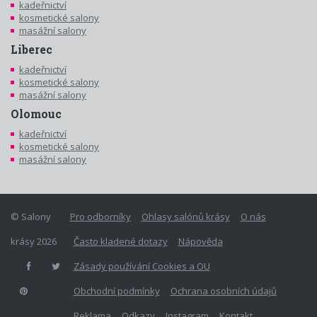
kadeřnictví
kosmetické salony
masážní salony
Liberec
kadeřnictví
kosmetické salony
masážní salony
Olomouc
kadeřnictví
kosmetické salony
masážní salony
© Salony
Pro odborníky
Ohlasy salónů krásy
O nás
krásy 2026
Často kladené dotazy
Nápověda
Zásady používání Cookies a OU
Obchodní podmínky
Ochrana osobních údajů
Reklama
Odkazy
Instagram
Kontakt