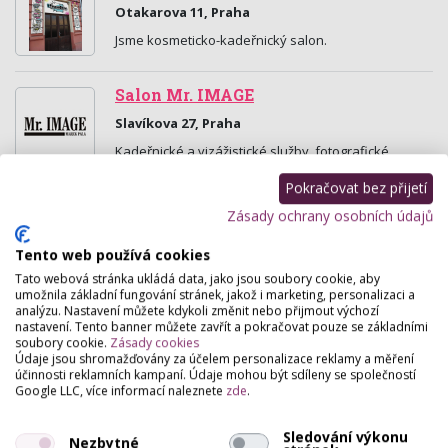
Otakarova 11, Praha
Jsme kosmeticko-kadeřnický salon.
Salon Mr. IMAGE
Slavíkova 27, Praha
Kadeřnické a vizážistické služby, fotografické
služby, kurzy líčení, svatební a společenský servis,
kosmetika, manikúra - nehtový desing,
Pokračovat bez přijetí
poradenství…
Zásady ochrany osobních údajů
Beauty Mix
Tento web používá cookies
Tato webová stránka ukládá data, jako jsou soubory cookie, aby
Lublaňská 3/63, Praha
umožnila základní fungování stránek, jakož i marketing, personalizaci a
Kosmetický salon s kompletními službami!
analýzu. Nastavení můžete kdykoli změnit nebo přijmout výchozí
nastavení. Tento banner můžete zavřít a pokračovat pouze se základními
Pracujeme pouze s kvalitními prémiovými značkami.
soubory cookie.
Zásady cookies
Milujeme svou práci a inspirujeme se naším
Údaje jsou shromažďovány za účelem personalizace reklamy a měření
podnikáním,…
účinnosti reklamních kampaní. Údaje mohou být sdíleny se společností
Google LLC, více informací naleznete
zde
.
Beaty Studio Laila Grey
Sledování výkonu
U Rajské zahrady 1055/20 , Praha
Nezbytné