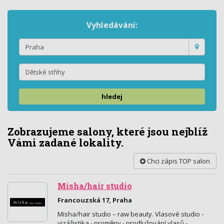
Vyhledávání:
hledej
Zobrazujeme salony, které jsou nejblíž
Vámi zadané lokality.
Chci zápis TOP salon
Misha/hair studio
Francouzská 17, Praha
Misha/hair studio – raw beauty. Vlasové studio -
vizážistika - proměny - prodlužování vlasů -