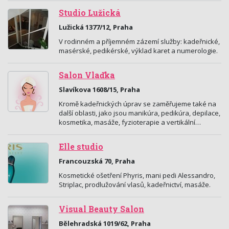
Studio Lužická
Lužická 1377/12, Praha
V rodinném a příjemném zázemí služby: kadeřnické,
masérské, pedikérské, výklad karet a numerologie.
Salon Vlaďka
Slavíkova 1608/15, Praha
Kromě kadeřnických úprav se zaměřujeme také na
další oblasti, jako jsou manikúra, pedikúra, depilace,
kosmetika, masáže, fyzioterapie a vertikální…
Elle studio
Francouzská 70, Praha
Kosmetické ošetření Phyris, mani pedi Alessandro,
Striplac, prodlužování vlasů, kadeřnictví, masáže.
Visual Beauty Salon
Bělehradská 1019/62, Praha