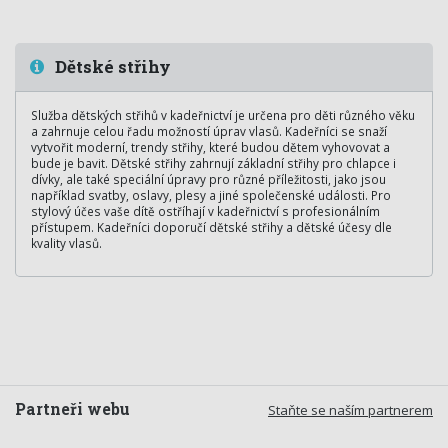
Dětské střihy
Služba dětských střihů v kadeřnictví je určena pro děti různého věku
a zahrnuje celou řadu možností úprav vlasů. Kadeřníci se snaží
vytvořit moderní, trendy střihy, které budou dětem vyhovovat a
bude je bavit. Dětské střihy zahrnují základní střihy pro chlapce i
dívky, ale také speciální úpravy pro různé příležitosti, jako jsou
například svatby, oslavy, plesy a jiné společenské události. Pro
stylový účes vaše dítě ostříhají v kadeřnictví s profesionálním
přístupem. Kadeřníci doporučí dětské střihy a dětské účesy dle
kvality vlasů.
Partneři webu
Staňte se naším partnerem