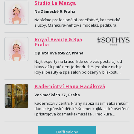
Studio La Manga
Na Zámecké 9, Praha
Nabízíme profesionální kadeřnické, kosmetické
služby. Manikúra-nehtová modeláž, pedikúra.
Royal Beauty & Spa
Praha
Opletalova 958/27, Praha
Najít experty na krásu, kde se o vás postarají od
hlavy až k patě není jednoduché. Jedním z nich je
Royal beauty & spa salon položený v blízkosti…
Kadeřnictví Hana Hasáková
Ve Smečkách 27 , Praha
Kadeřnictví v centru Prahy nabízí našim zákazníkům
dámské,pánské,dětské.Kosmetiku(klasické ošetření
i přístrojová kosmetika),masáže , .Pedikúra…
Další salony