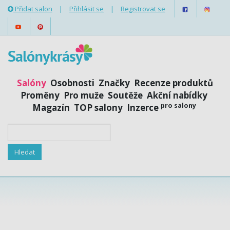
Přidat salon
|
Přihlásit se
|
Registrovat se
Salóny
Osobnosti
Značky
Recenze produktů
Proměny
Pro muže
Soutěže
Akční nabídky
pro salony
Magazín
TOP salony
Inzerce