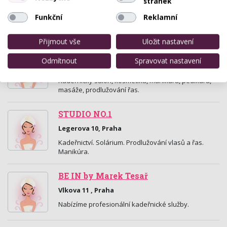
stránek
Beaty Studio Laila Grey nabízí služby pro zkrášlení
Funkční
Reklamní
vaší tváře i těla - kadeřnictví, nehtová modeláž,
prodlužování řas, líčení, depilace a…
Přijmout vše
Uložit nastavení
Miran Beauty Salon
Odmítnout
Spravovat nastavení
Opletalova 5, Praha
Kadeřnický salon, kosmetika, manikúra, pedikúra,
masáže, prodlužování řas.
STUDIO NO.1
Legerova 10, Praha
Kadeřnictví. Solárium. Prodlužování vlasů a řas.
Manikúra.
BE IN by Marek Tesař
Vlkova 11 , Praha
Nabízíme profesionální kadeřnické služby.