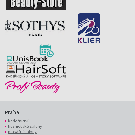
Praha
kadeřnictví
kosmetické salony
masážní salony