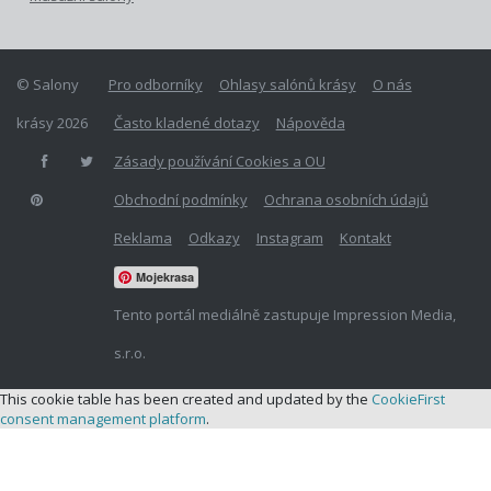
© Salony
Pro odborníky
Ohlasy salónů krásy
O nás
krásy 2026
Často kladené dotazy
Nápověda
Zásady používání Cookies a OU
Obchodní podmínky
Ochrana osobních údajů
Reklama
Odkazy
Instagram
Kontakt
Mojekrasa
Tento portál mediálně zastupuje Impression Media,
s.r.o.
This cookie table has been created and updated by the
CookieFirst
consent management platform
.