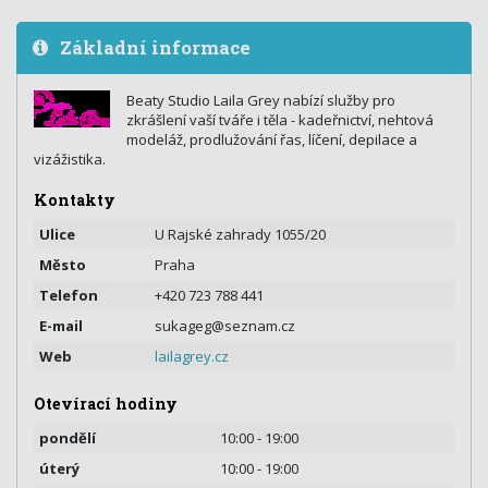
Základní informace
Beaty Studio Laila Grey nabízí služby pro
zkrášlení vaší tváře i těla - kadeřnictví, nehtová
modeláž, prodlužování řas, líčení, depilace a
vizážistika.
Kontakty
Ulice
U Rajské zahrady 1055/20
Město
Praha
Telefon
+420 723 788 441
E-mail
sukageg@seznam.cz
Web
lailagrey.cz
Otevírací hodiny
pondělí
10:00 - 19:00
úterý
10:00 - 19:00