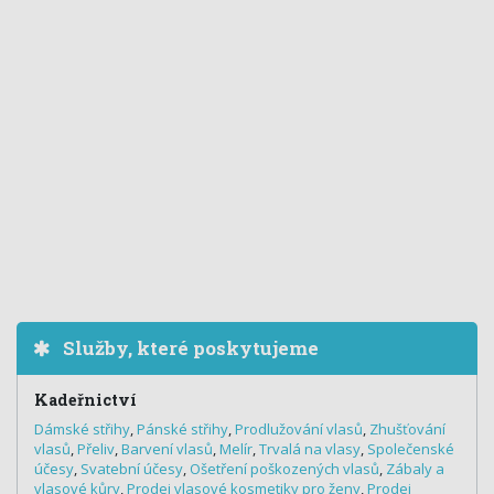
Služby, které poskytujeme
Kadeřnictví
Dámské střihy
,
Pánské střihy
,
Prodlužování vlasů
,
Zhušťování
vlasů
,
Přeliv
,
Barvení vlasů
,
Melír
,
Trvalá na vlasy
,
Společenské
účesy
,
Svatební účesy
,
Ošetření poškozených vlasů
,
Zábaly a
vlasové kůry
,
Prodej vlasové kosmetiky pro ženy
,
Prodej