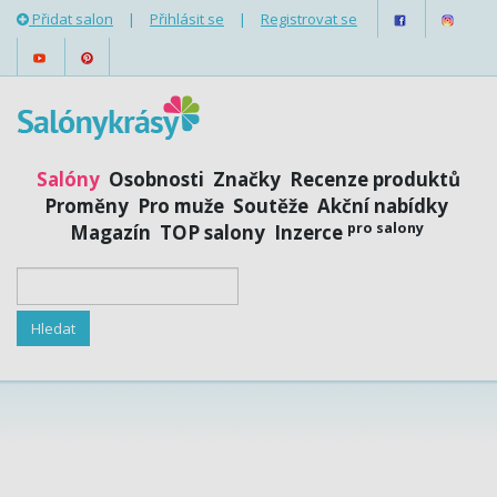
Přidat salon
|
Přihlásit se
|
Registrovat se
Salóny
Osobnosti
Značky
Recenze produktů
Proměny
Pro muže
Soutěže
Akční nabídky
pro salony
Magazín
TOP salony
Inzerce