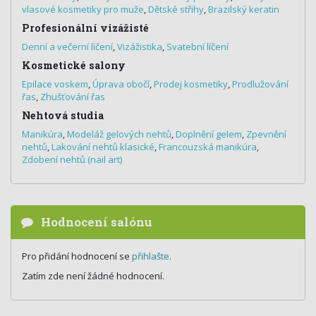
vlasové kosmetiky pro muže
,
Dětské střihy
,
Brazilský keratin
Profesionální vizážisté
Denní a večerní líčení
,
Vizážistika
,
Svatební líčení
Kosmetické salony
Epilace voskem
,
Úprava obočí
,
Prodej kosmetiky
,
Prodlužování
řas
,
Zhušťování řas
Nehtová studia
Manikúra
,
Modeláž gelových nehtů
,
Doplnění gelem
,
Zpevnění
nehtů
,
Lakování nehtů klasické
,
Francouzská manikúra
,
Zdobení nehtů (nail art)
Hodnocení salónu
Pro přidání hodnocení se
přihlašte
.
Zatím zde není žádné hodnocení.