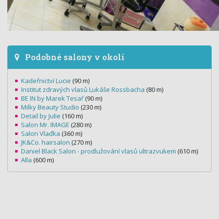
Podobné salony v okolí
Kadeřnictví Lucie
(90 m)
Institut zdravých vlasů Lukáše Rossbacha
(80 m)
BE IN by Marek Tesař
(90 m)
Milky Beauty Studio
(230 m)
Detail by Julie
(160 m)
Salon Mr. IMAGE
(280 m)
Salon Vlaďka
(360 m)
JK&Co. hairsalon
(270 m)
Daniel Black Salon - prodlužování vlasů ultrazvukem
(610 m)
Alla
(600 m)