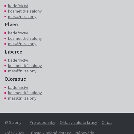
kadeřnictví
kosmetické salony
masážní salony
Plzeň
kadeřnictví
kosmetické salony
masážní salony
Liberec
kadeřnictví
kosmetické salony
masážní salony
Olomouc
kadeřnictví
kosmetické salony
masážní salony
© Salony
Pro odborníky
Ohlasy salónů krásy
O nás
krásy 2026
Často kladené dotazy
Nápověda