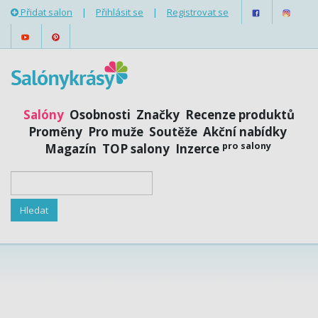
Přidat salon
|
Přihlásit se
|
Registrovat se
Salóny
Osobnosti
Značky
Recenze produktů
Proměny
Pro muže
Soutěže
Akční nabídky
pro salony
Magazín
TOP salony
Inzerce