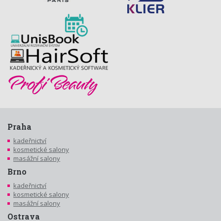
Praha
kadeřnictví
kosmetické salony
masážní salony
Brno
kadeřnictví
kosmetické salony
masážní salony
Ostrava