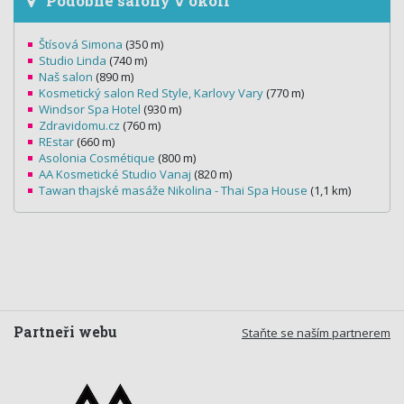
Podobné salony v okolí
Štísová Simona
(350 m)
Studio Linda
(740 m)
Naš salon
(890 m)
Kosmetický salon Red Style, Karlovy Vary
(770 m)
Windsor Spa Hotel
(930 m)
Zdravidomu.cz
(760 m)
REstar
(660 m)
Asolonia Cosmétique
(800 m)
AA Kosmetické Studio Vanaj
(820 m)
Tawan thajské masáže Nikolina - Thai Spa House
(1,1 km)
Partneři webu
Staňte se naším partnerem