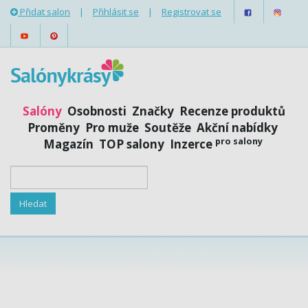
Přidat salon
|
Přihlásit se
|
Registrovat se
Salóny
Osobnosti
Značky
Recenze produktů
Proměny
Pro muže
Soutěže
Akční nabídky
pro salony
Magazín
TOP salony
Inzerce