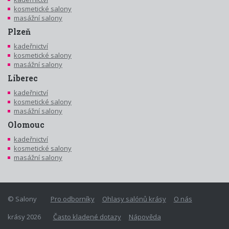
kosmetické salony
masážní salony
Plzeň
kadeřnictví
kosmetické salony
masážní salony
Liberec
kadeřnictví
kosmetické salony
masážní salony
Olomouc
kadeřnictví
kosmetické salony
masážní salony
© Salony
Pro odborníky
Ohlasy salónů krásy
O nás
krásy 2026
Často kladené dotazy
Nápověda