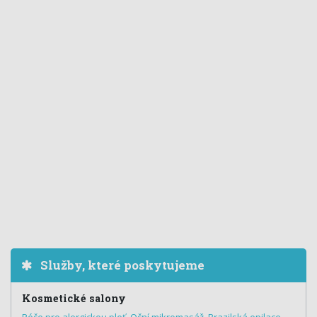
Služby, které poskytujeme
Kosmetické salony
Péče pro alergickou pleť
,
Oční mikromasáž
,
Brazilská epilace
,