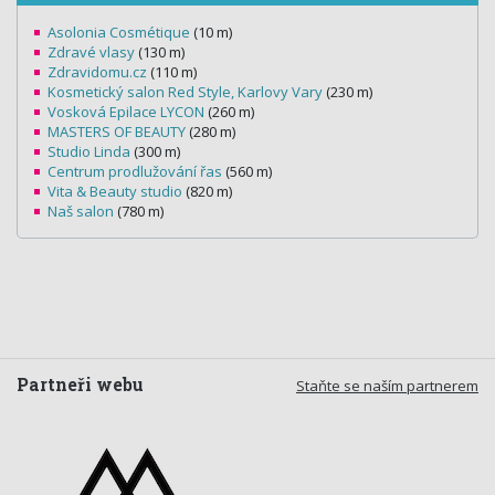
Asolonia Cosmétique
(10 m)
Zdravé vlasy
(130 m)
Zdravidomu.cz
(110 m)
Kosmetický salon Red Style, Karlovy Vary
(230 m)
Vosková Epilace LYCON
(260 m)
MASTERS OF BEAUTY
(280 m)
Studio Linda
(300 m)
Centrum prodlužování řas
(560 m)
Vita & Beauty studio
(820 m)
Naš salon
(780 m)
Partneři webu
Staňte se naším partnerem