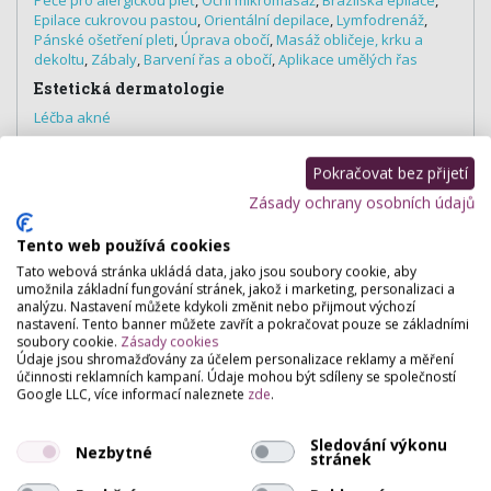
Epilace cukrovou pastou
,
Orientální depilace
,
Lymfodrenáž
,
Pánské ošetření pleti
,
Úprava obočí
,
Masáž obličeje, krku a
dekoltu
,
Zábaly
,
Barvení řas a obočí
,
Aplikace umělých řas
Estetická dermatologie
Léčba akné
Pokračovat bez přijetí
Zásady ochrany osobních údajů
Hodnocení salónu
Tento web používá cookies
Pro přidání hodnocení se
přihlašte
.
Tato webová stránka ukládá data, jako jsou soubory cookie, aby
umožnila základní fungování stránek, jakož i marketing, personalizaci a
Zatím zde není žádné hodnocení.
analýzu. Nastavení můžete kdykoli změnit nebo přijmout výchozí
nastavení. Tento banner můžete zavřít a pokračovat pouze se základními
soubory cookie.
Zásady cookies
Údaje jsou shromažďovány za účelem personalizace reklamy a měření
účinnosti reklamních kampaní. Údaje mohou být sdíleny se společností
Google LLC, více informací naleznete
zde
.
Sledování výkonu
Nezbytné
stránek