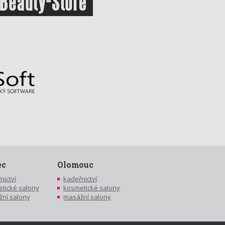
ec
Olomouc
nictví
kadeřnictví
tické salony
kosmetické salony
ní salony
masážní salony