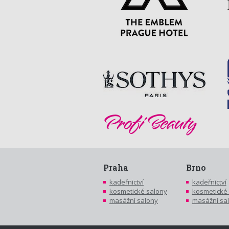
Praha
Brno
kadeřnictví
kadeřnictví
kosmetické salony
kosmetické
masážní salony
masážní sa