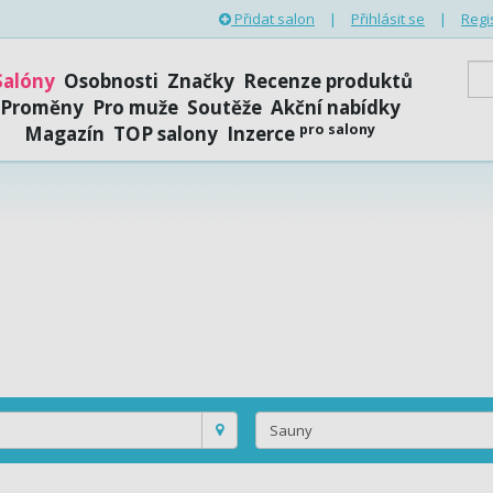
Přidat salon
|
Přihlásit se
|
Regi
Salóny
Osobnosti
Značky
Recenze produktů
Proměny
Pro muže
Soutěže
Akční nabídky
pro salony
Magazín
TOP salony
Inzerce