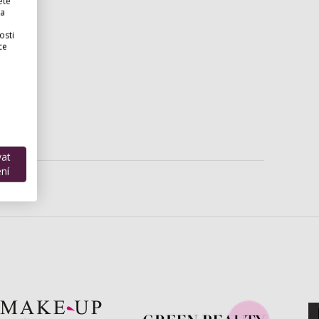
ete
 a
osti
ce
vat
ní