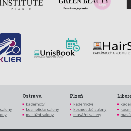
Ostrava
Plzeň
Liber
kadeřnictví
kadeřnictví
kadeř
 salony
kosmetické salony
kosmetické salony
kosme
lony
masážní salony
masážní salony
masáž