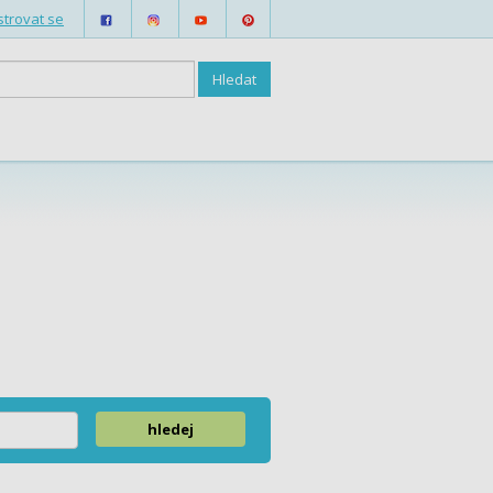
strovat se
hledej