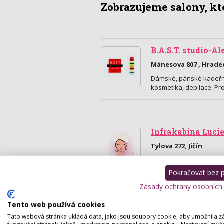
Zobrazujeme salony, kte
B.A.S.T. studio-A
Mánesova 807 , Hrade
Dámské, pánské kadeřni
kosmetika, depilace. Pr
Infrakabina Luci
Tylova 272, Jičín
Infrakabina - Infrasauna
ekzémy, snižuje ztuhlos
Pokračovat bez př
Zásady ochrany osobních
Tento web používá cookies
Tato webová stránka ukládá data, jako jsou soubory cookie, aby umožnila z