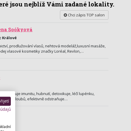
ré jsou nejblíž Vámi zadané lokality.
Chci zápis TOP salon
lena Soókyová
c Králové
ctví, prodlužování vlasů, nehtová modeláž,luxusní masáže,
odej vlasové kosmetiky značky Loréal, Revlon,…
e
 podporuje imunitu, hubnutí, detoxikuje, léčí lupénku,
t svalů, kloubů, efektivně odstraňuje…
ijetí
 údajů
ákladní