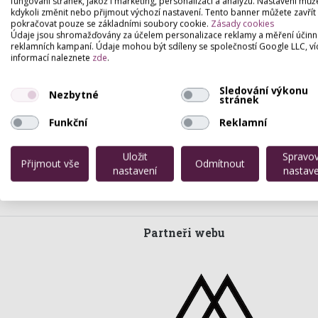
fungování stránek, jakož i marketing, personalizaci a analýzu. Nastavení můž
kdykoli změnit nebo přijmout výchozí nastavení. Tento banner můžete zavřít
pokračovat pouze se základními soubory cookie.
Zásady cookies
Údaje jsou shromažďovány za účelem personalizace reklamy a měření účinn
reklamních kampaní. Údaje mohou být sdíleny se společností Google LLC, ví
informací naleznete
zde
.
Sledování výkonu
Nezbytné
stránek
Funkční
Reklamní
Uložit
Spravo
Přijmout vše
Odmítnout
nastavení
nastave
Partneři webu