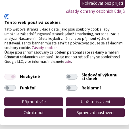
Pokračovat bez přijetí
Zásady ochrany osobních údajů
Tento web používá cookies
Svatební salon Bella
Tato webová stránka ukládá data, jako jsou soubory cookie, aby
Gočárova Třída 513, Hradec Králové
umožnila základní fungování stránek, jakož i marketing, personalizaci a
analýzu. Nastavení můžete kdykoli změnit nebo přijmout výchozí
Líbí se Vám některý z našich modelů? Objednejte si
nastavení. Tento banner můžete zavřít a pokračovat pouze se základními
telefonicky termín zkoušení. Budete mít jistotu, že
soubory cookie.
Zásady cookies
Vámi vybrané šaty budou ve vybrané pobočce…
Údaje jsou shromažďovány za účelem personalizace reklamy a měření
účinnosti reklamních kampaní. Údaje mohou být sdíleny se společností
Google LLC, více informací naleznete
zde
.
Svatební salon Astrid Lhota Pod
Libčany
Sledování výkonu
Roudnice 127, Lhota Pod Libčany
Nezbytné
stránek
Svatební a společenské šaty půjčujeme a
Funkční
Reklamní
prodáváme již od roku 2009. Za tuto dobu jsme si
získali u zákazníků vynikající renomé a se třemi
pobočkami…
Přijmout vše
Uložit nastavení
Odmítnout
Spravovat nastavení