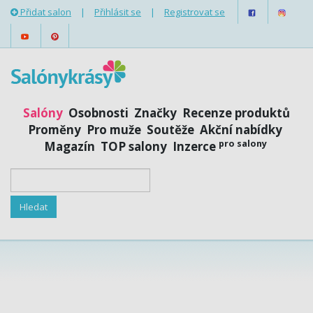
Přidat salon
|
Přihlásit se
|
Registrovat se
Salóny
Osobnosti
Značky
Recenze produktů
Proměny
Pro muže
Soutěže
Akční nabídky
pro salony
Magazín
TOP salony
Inzerce