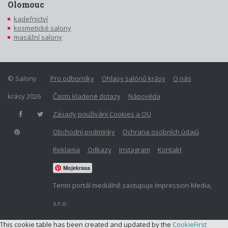
Olomouc
kadeřnictví
kosmetické salony
masážní salony
© Salony
Pro odborníky
Ohlasy salónů krásy
O nás
krásy 2026
Často kladené dotazy
Nápověda
Zásady používání Cookies a OU
Obchodní podmínky
Ochrana osobních údajů
Reklama
Odkazy
Instagram
Kontakt
Mojekrasa
Tento portál mediálně zastupuje Impression Media,
s.r.o.
This cookie table has been created and updated by the
CookieFirst