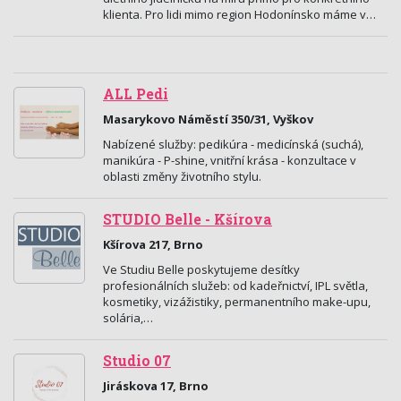
klienta. Pro lidi mimo region Hodonínsko máme v…
ALL Pedi
Masarykovo Náměstí 350/31, Vyškov
Nabízené služby: pedikúra - medicínská (suchá),
manikúra - P-shine, vnitřní krása - konzultace v
oblasti změny životního stylu.
STUDIO Belle - Kšírova
Kšírova 217, Brno
Ve Studiu Belle poskytujeme desítky
profesionálních služeb: od kadeřnictví, IPL světla,
kosmetiky, vizážistiky, permanentního make-upu,
solária,…
Studio 07
Jiráskova 17, Brno