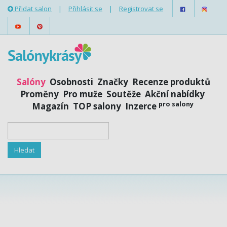
Přidat salon
|
Přihlásit se
|
Registrovat se
Salóny
Osobnosti
Značky
Recenze produktů
Proměny
Pro muže
Soutěže
Akční nabídky
pro salony
Magazín
TOP salony
Inzerce