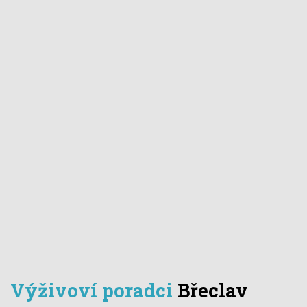
Výživoví poradci
Břeclav