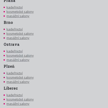
Praha
kadeřnictví
kosmetické salony
masážní salony
Brno
kadeřnictví
kosmetické salony
masážní salony
Ostrava
kadeřnictví
kosmetické salony
masážní salony
Plzeň
kadeřnictví
kosmetické salony
masážní salony
Liberec
kadeřnictví
kosmetické salony
masážní salony