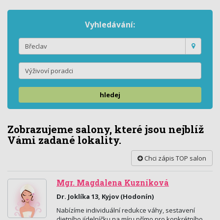
Vyhledávání:
hledej
Zobrazujeme salony, které jsou nejblíž
Vámi zadané lokality.
Chci zápis TOP salon
Mgr. Magdalena Kuzníková
Dr. Joklíka 13, Kyjov (Hodonín)
Nabízíme individuální redukce váhy, sestavení
dietního jídelníčku na míru přímo pro konkrétního