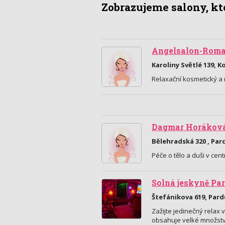
Zobrazujeme salony, kte
Angelsalon-Roman
Karoliny Světlé 139, Ko
Relaxační kosmetický a 
Dagmar Horákov
Bělehradská 320 , Par
Péče o tělo a duši v cen
Solná jeskyně Pa
Štefánikova 619, Par
Zažijte jedinečný relax v
obsahuje velké množství