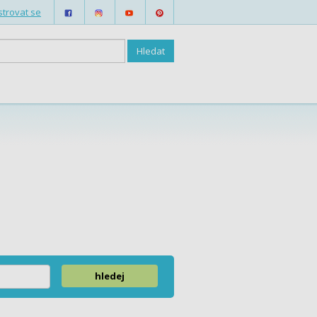
strovat se
hledej