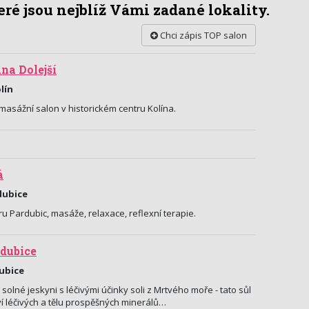
ré jsou nejblíž Vámi zadané lokality.
Chci zápis TOP salon
a Dolejší
lín
masážní salon v historickém centru Kolína.
á
dubice
tru Pardubic, masáže, relaxace, reflexní terapie.
rdubice
dubice
 solné jeskyni s léčivými účinky soli z Mrtvého moře - tato sůl
 léčivých a tělu prospěšných minerálů…