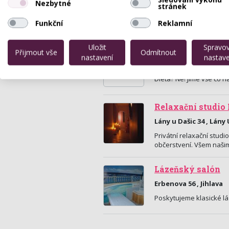
Nezbytné
stránek
Funkční
Reklamní
Uložit
Spravo
Výživové poraden
Přijmout vše
Odmítnout
nastavení
nastave
Masarykovo nám. 17 ,
Dieta? Ne! Jíme vše co
Relaxační studio
Lány u Dašic 34 , Lány 
Privátní relaxační studio
občerstvení. Všem naši
Lázeňský salón
Erbenova 56 , Jihlava
Poskytujeme klasické lá