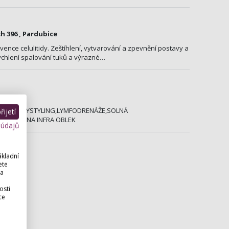
h 396 , Pardubice
ence celulitidy. Zeštíhlení, vytvarování a zpevnění postavy a
ychlení spalování tuků a výrazné…
ce
UTÍ....BODYSTYLING,LYMFODRENÁŽE,SOLNÁ
ijetí
BALY,SAUNA INFRA OBLEK
 údajů
ákladní
ete
 a
osti
ce