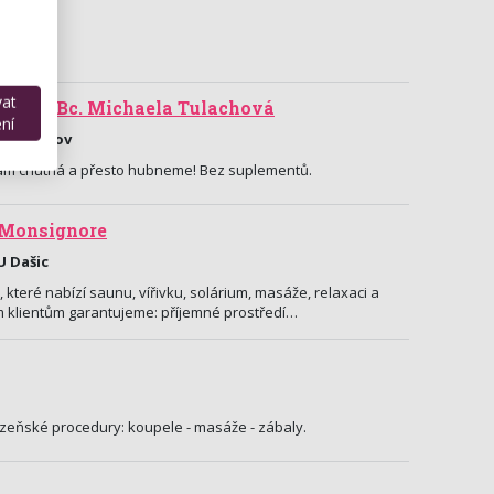
vat
ství - Bc. Michaela Tulachová
ní
 Pelhřimov
 nám chutná a přesto hubneme! Bez suplementů.
 Monsignore
U Dašic
, které nabízí saunu, vířivku, solárium, masáže, relaxaci a
m klientům garantujeme: příjemné prostředí…
zeňské procedury: koupele - masáže - zábaly.