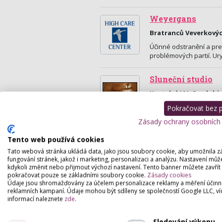
Weyergans
Bratranců Veverkovýc
Účinné odstranění a prev
problémových partií. Ur
Sluneční studio
Kostelní 101, Pardubi
Relaxační studio-HUBN
Pokračovat bez př
JESKYNĚ,SKOŘICOVÉ ZÁ
Zásady ochrany osobních
Tento web používá cookies
Tato webová stránka ukládá data, jako jsou soubory cookie, aby umožnila z
fungování stránek, jakož i marketing, personalizaci a analýzu. Nastavení můž
kdykoli změnit nebo přijmout výchozí nastavení. Tento banner můžete zavřít
pokračovat pouze se základními soubory cookie.
Zásady cookies
Údaje jsou shromažďovány za účelem personalizace reklamy a měření účinn
reklamních kampaní. Údaje mohou být sdíleny se společností Google LLC, ví
informací naleznete
zde
.
Sledování výkonu