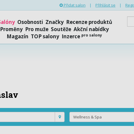
Přidat salon
|
Přihlásit se
|
Regi
Salóny
Osobnosti
Značky
Recenze produktů
Proměny
Pro muže
Soutěže
Akční nabídky
pro salony
Magazín
TOP salony
Inzerce
áslav