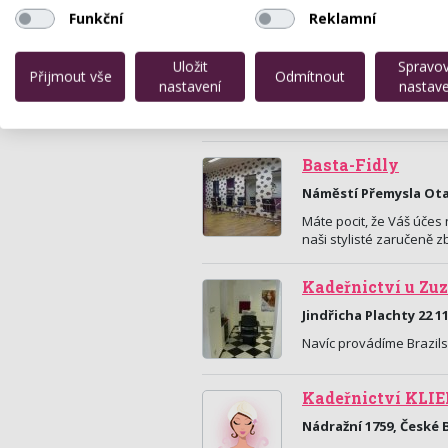
Funkční
Reklamní
Salon Belle - Jol
Uložit
Spravo
Přijmout vše
Odmítnout
Krajinská 7 , České Bu
nastavení
nastave
Nabídka kosmetických, 
Basta-Fidly
Náměstí Přemysla Otak
Máte pocit, že Váš účes
naši stylisté zaručeně 
Kadeřnictví u Zu
Jindřicha Plachty 22 1
Navíc provádíme Brazils
Kadeřnictví KLIE
Nádražní 1759, České 