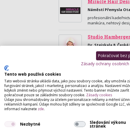
Miracle Hair Desi
Náměstí Přemysla Otak
profesionální kadeřnictv
manikúra, nehtový desig
Studio Hamberge
Dr. Stejskala 8, České
Kadeřnictví.
Pokračovat bez př
Zásady ochrany osobních
Tento web používá cookies
Tato webová stránka ukládá data, jako jsou soubory cookie, aby umožnila z
fungování stránek, jakož i marketing, personalizaci a analýzu. Nastavení můž
kdykoli změnit nebo přijmout výchozí nastavení. Tento banner můžete zavřít
pokračovat pouze se základními soubory cookie.
Zásady cookies
Údaje jsou shromažďovány za účelem personalizace reklamy a měření účinn
reklamních kampaní. Údaje mohou být sdíleny se společností Google LLC, ví
informací naleznete
zde
.
Sledování výkonu
Nezbytné
stránek