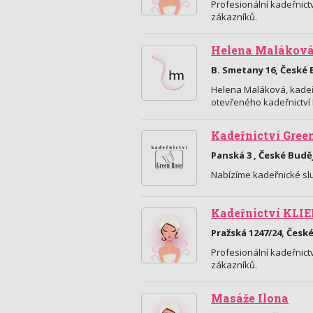
Profesionální kadeřnictv
zákazníků.
Helena Maláková 
B. Smetany 16, České 
Helena Maláková, kadeřn
otevřeného kadeřnictví 
Kadeřnictví Gree
Panská 3 , České Budě
Nabízíme kadeřnické slu
Kadeřnictví KLIE
Pražská 1247/24, Česk
Profesionální kadeřnictv
zákazníků.
Masáže Ilona