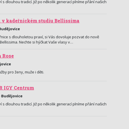
í s dlouhou tradicí. Již po několik generací plníme přání našich
v kadeřnickém studiu Bellissima
Budějovice
ice s dlouholetou praxí, si Vás dovoluje pozvat do nově
Bellissima. Nechte si hýčkat Vaše vlasy v…
n Rose
jovice
žby pro ženy, muže i děti.
R IGY Centrum
é Budějovice
í s dlouhou tradicí. Již po několik generací plníme přání našich