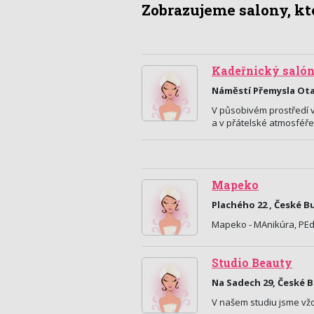
Zobrazujeme salony, kte
Kadeřnický salón
Náměstí Přemysla Otak
V působivém prostředí v
a v přátelské atmosféře
Mapeko
Plachého 22 , České B
Mapeko - MAnikúra, PEd
Studio Beauty
Na Sadech 29, České 
V našem studiu jsme vžd