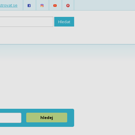
strovat se
hledej