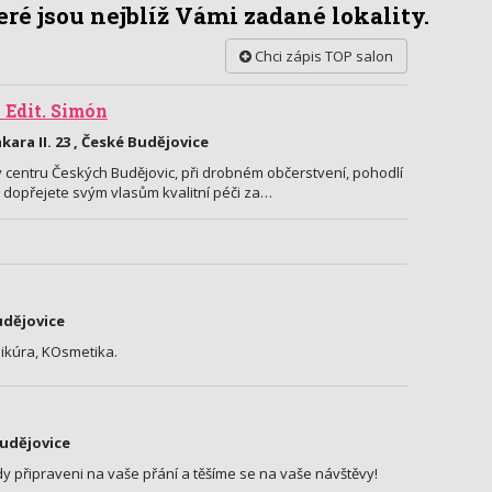
ré jsou nejblíž Vámi zadané lokality.
Chci zápis TOP salon
 Edit. Simón
ara II. 23 , České Budějovice
 centru Českých Budějovic, při drobném občerstvení, pohodlí
 dopřejete svým vlasům kvalitní péči za…
udějovice
ikúra, KOsmetika.
Budějovice
y připraveni na vaše přání a těšíme se na vaše návštěvy!