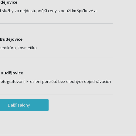
udějovice
í služby za nejdostupnější ceny s použitím špičkové a
é Budějovice
, pedikúra, kosmetika.
é Budějovice
, fotografování, kreslení portrétů bez dlouhých objednávacích
Další salony