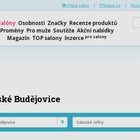
Přidat salon
|
Přihlásit se
|
Regi
Salóny
Osobnosti
Značky
Recenze produktů
Proměny
Pro muže
Soutěže
Akční nabídky
pro salony
Magazín
TOP salony
Inzerce
ské Budějovice