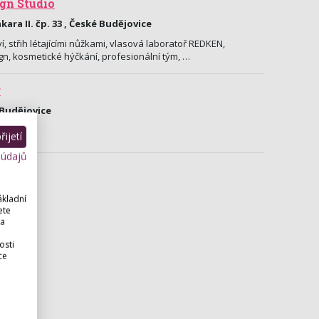
gn Studio
ara II. čp. 33 , České Budějovice
í, střih létajícími nůžkami, vlasová laboratoř REDKEN,
n, kosmetické hýčkání, profesionální tým, …
r
 Budějovice
ijetí
 údajů
ákladní
ete
 a
osti
ce