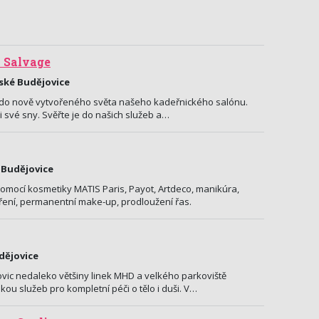
 Salvage
eské Budějovice
 do nově vytvořeného světa našeho kadeřnického salónu.
si své sny. Svěřte je do našich služeb a…
é Budějovice
pomocí kosmetiky MATIS Paris, Payot, Artdeco, manikúra,
ření, permanentní make-up, prodloužení řas.
dějovice
vic nedaleko většiny linek MHD a velkého parkoviště
ou služeb pro kompletní péči o tělo i duši. V…