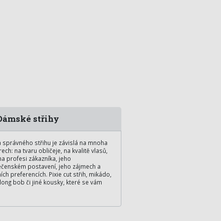
ámské střihy
 správného střihu je závislá na mnoha
rech: na tvaru obličeje, na kvalitě vlasů,
na profesi zákazníka, jeho
čenském postavení, jeho zájmech a
ních preferencích. Pixie cut střih, mikádo,
long bob či jiné kousky, které se vám