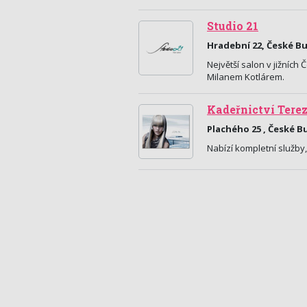
Studio 21
Hradební 22, České B
Největší salon v jižníc
Milanem Kotlárem.
Kadeřnictví Tere
Plachého 25 , České B
Nabízí kompletní služby,