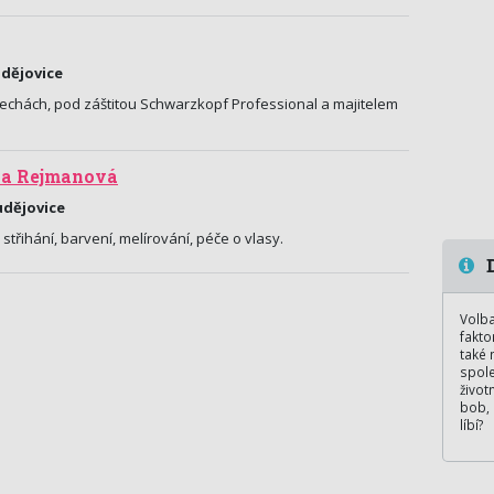
udějovice
h Čechách, pod záštitou Schwarzkopf Professional a majitelem
za Rejmanová
udějovice
 střihání, barvení, melírování, péče o vlasy.
D
Volba
fakto
také 
spole
život
bob, 
líbí?