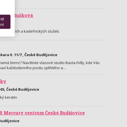
ana Bartušková
vat
dějovice
ní
masérských a kadeřnických služeb.
ara II. 11/7 , České Budějovice
 nemá šmrnc? Navštivte vlasové studio Basta-Fidly, kde Vás
zbaví každodenního pocitu zplihlého a…
zky
105, České Budějovice
ký keratin
R Mercury centrum České Budějovice
Budějovice