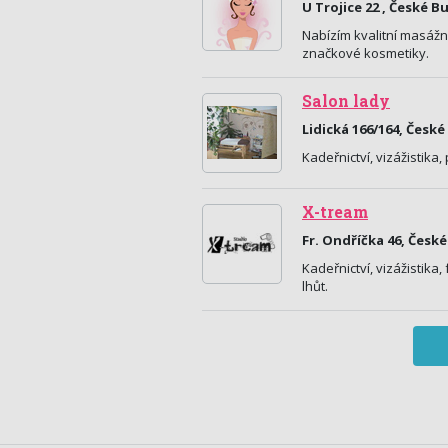
U Trojice 22 , České B
Nabízím kvalitní masážn
značkové kosmetiky.
Salon lady
Lidická 166/164, Česk
Kadeřnictví, vizážistika
X-tream
Fr. Ondříčka 46, Česk
Kadeřnictví, vizážistika
lhůt.