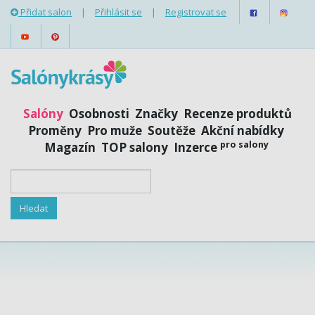
Přidat salon
|
Přihlásit se
|
Registrovat se
Salóny
Osobnosti
Značky
Recenze produktů
Proměny
Pro muže
Soutěže
Akční nabídky
pro salony
Magazín
TOP salony
Inzerce