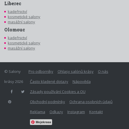
Liberec
kadeřnictví
kosmetické salony
masážní salony
Olomouc
kadeřnictví
kosmetické salony
masážní salony
© Salony
Pro odborníky
Ohlasy salónů krásy
O nás
krásy 2026
Často kladené dotazy
Nápověda
Zásady používání Cookies a OU
Obchodní podmínky
Ochrana osobních údajů
Reklama
Odkazy
Instagram
Kontakt
Mojekrasa