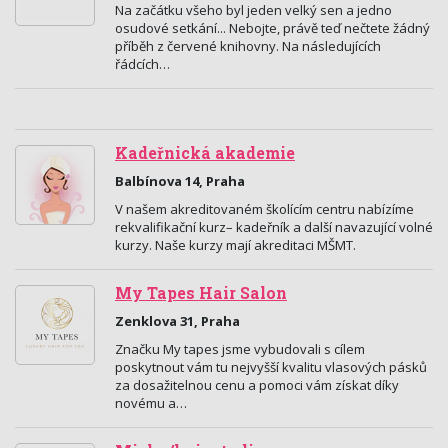
Na začátku všeho byl jeden velký sen a jedno
osudové setkání... Nebojte, právě teď nečtete žádný
příběh z červené knihovny. Na následujících
řádcích…
Kadeřnická akademie
Balbínova 14, Praha
V našem akreditovaném školícím centru nabízíme
rekvalifikační kurz– kadeřník a další navazující volné
kurzy. Naše kurzy mají akreditaci MŠMT.
My Tapes Hair Salon
Zenklova 31, Praha
Značku My tapes jsme vybudovali s cílem
poskytnout vám tu nejvyšší kvalitu vlasových pásků
za dosažitelnou cenu a pomoci vám získat díky
novému a…