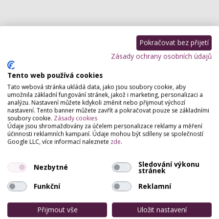
Pokračovat bez přijetí
Zásady ochrany osobních údajů
Lilie Dredy Praha
Tento web používá cookies
Krymská 166, Praha
Tato webová stránka ukládá data, jako jsou soubory cookie, aby
Nabízíme kadeřnické služby v Praze: afrokosy,
umožnila základní fungování stránek, jakož i marketing, personalizaci a
dredy, prodlužování vlasů, dekorativní copánky (de-
analýzu. Nastavení můžete kdykoli změnit nebo přijmout výchozí
copánky) a školení. S více než 5 lety zkušeností…
nastavení. Tento banner můžete zavřít a pokračovat pouze se základními
soubory cookie.
Zásady cookies
Údaje jsou shromažďovány za účelem personalizace reklamy a měření
Hair Academy
účinnosti reklamních kampaní. Údaje mohou být sdíleny se společností
Google LLC, více informací naleznete
zde
.
Bratří Dohalských 138, Praha
Kadeřnický kurz od HAIR ACADEMY je nejvíce
Sledování výkonu
hodnoceným kurzem v ČR. Našimi kurzy prošlo již
Nezbytné
stránek
více než 100 absolventů, kteří si otevřeli vlastní…
Funkční
Reklamní
HairstudioHany
Přijmout vše
Uložit nastavení
Janovská 370, Praha