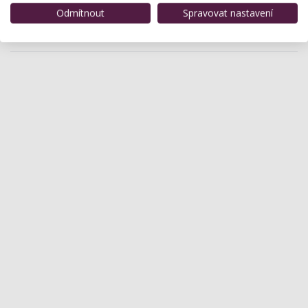
Malé, útulné kadeřnictví s příjemnou obsluhou. Vaše
Odmítnout
Spravovat nastavení
vlasy jsou pro nás výzva. Těším se na Vaší brzkou
návštěvu.