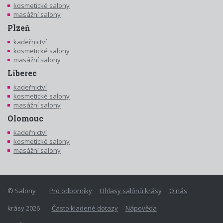
kosmetické salony
masážní salony
Plzeň
kadeřnictví
kosmetické salony
masážní salony
Liberec
kadeřnictví
kosmetické salony
masážní salony
Olomouc
kadeřnictví
kosmetické salony
masážní salony
© Salony
Pro odborníky
Ohlasy salónů krásy
O nás
krásy 2026
Často kladené dotazy
Nápověda