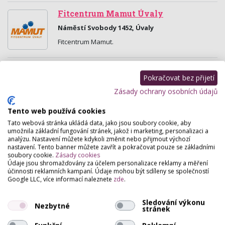
Fitcentrum Mamut Úvaly
Náměstí Svobody 1452, Úvaly
Fitcentrum Mamut.
Salón Helena
Pokračovat bez přijetí
Nerudova 110 110, Úvaly
Zásady ochrany osobních údajů
Kosmetické služby, Pedikúra, zábaly nohou,
lakování, gelová modeláž nohou. Manikúra, zábaly
Tento web používá cookies
rukou. Gelová modeláž, gel lak, P-shine.
Tato webová stránka ukládá data, jako jsou soubory cookie, aby
Neht.rovnátka…
umožnila základní fungování stránek, jakož i marketing, personalizaci a
analýzu. Nastavení můžete kdykoli změnit nebo přijmout výchozí
nastavení. Tento banner můžete zavřít a pokračovat pouze se základními
Helena
soubory cookie.
Zásady cookies
Nerudova 110 , Úvaly
Údaje jsou shromažďovány za účelem personalizace reklamy a měření
účinnosti reklamních kampaní. Údaje mohou být sdíleny se společností
KOSMETIKA, MANIKÚRA, PEDIKÚRA, NEHTOVÁ
Google LLC, více informací naleznete
zde
.
MODELÁŽ, RELAXAČNÍ MASÁŽE, DEPILACE TEPLÝM
VOSKEM, NEHTOVÉ, ŠPONY řešení zarůstajících
Sledování výkonu
nehtů! Čištění pleti…
Nezbytné
stránek