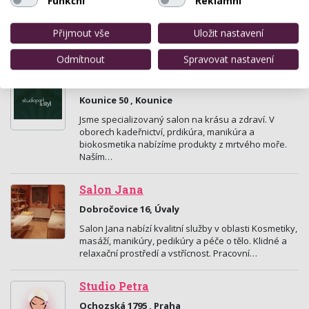
Funkční
Reklamní
Angel salón krásy
Ruská 571, Jičín
Přijmout vše
Uložit nastavení
Vše pro krásu, zdraví a odpočinek.
Odmítnout
Spravovat nastavení
www.studiopart.eu
Kounice 50 , Kounice
Jsme specializovaný salon na krásu a zdraví. V
oborech kadeřnictví, prdikúra, manikúra a
biokosmetika nabízíme produkty z mrtvého moře.
Naším…
Salon Jana
Dobročovice 16, Úvaly
Salon Jana nabízí kvalitní služby v oblasti Kosmetiky,
masáží, manikúry, pedikúry a péče o tělo. Klidné a
relaxační prostředí a vstřícnost. Pracovní…
Studio Petra
Ochozská 1795 , Praha