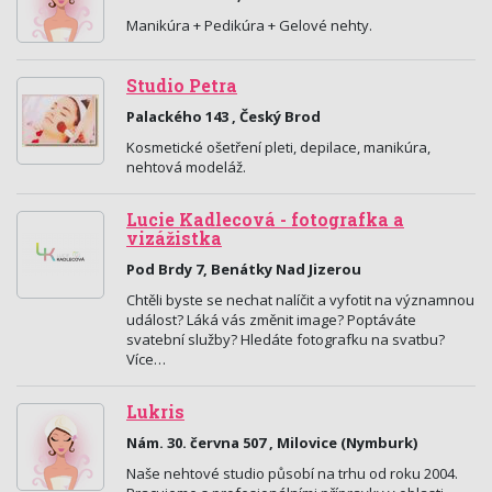
Manikúra + Pedikúra + Gelové nehty.
Studio Petra
Palackého 143 , Český Brod
Kosmetické ošetření pleti, depilace, manikúra,
nehtová modeláž.
Lucie Kadlecová - fotografka a
vizážistka
Pod Brdy 7, Benátky Nad Jizerou
Chtěli byste se nechat nalíčit a vyfotit na významnou
událost? Láká vás změnit image? Poptáváte
svatební služby? Hledáte fotografku na svatbu?
Více…
Lukris
Nám. 30. června 507 , Milovice (Nymburk)
Naše nehtové studio působí na trhu od roku 2004.