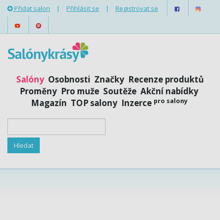
Přidat salon
|
Přihlásit se
|
Registrovat se
Salóny
Osobnosti
Značky
Recenze produktů
Proměny
Pro muže
Soutěže
Akční nabídky
pro salony
Magazín
TOP salony
Inzerce