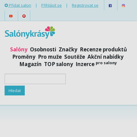
Přidat salon
|
Přihlásit se
|
Registrovat se
Salóny
Osobnosti
Značky
Recenze produktů
Proměny
Pro muže
Soutěže
Akční nabídky
pro salony
Magazín
TOP salony
Inzerce