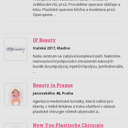
zvětšování rtů, prsů. Provádíme operace obličeje a
krku. Plastické operace břicha a modelace prsů.
Operujeme…
IP Beauty
Italská 2317, Kladno
Naše centrum se zabývá komplexní péči. Nabízíme
neinvazivní kryoliposukci zmrazením tukových
buněk (kryolipolýza), injekční lipolýzu, lymfodrenáže,
…
Beauty in Prague
Janovského 48, Praha
Agentura medicínské turistiky, která nabízí pro
klienty z Velké Británie a Irska ošetření v oblasti
plastické chirurgie včetně ubytování a…
New You Plastische Chirurgie