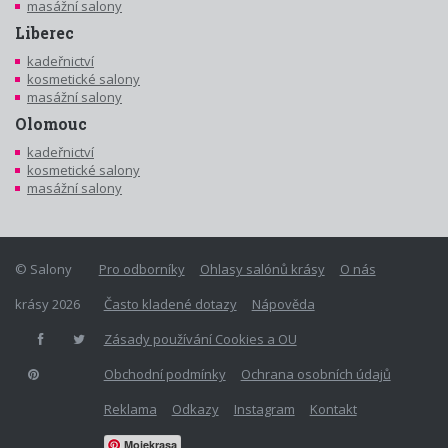
masážní salony
Liberec
kadeřnictví
kosmetické salony
masážní salony
Olomouc
kadeřnictví
kosmetické salony
masážní salony
© Salony
Pro odborníky
Ohlasy salónů krásy
O nás
krásy 2026
Často kladené dotazy
Nápověda
Zásady používání Cookies a OU
Obchodní podmínky
Ochrana osobních údajů
Reklama
Odkazy
Instagram
Kontakt
Mojekrasa