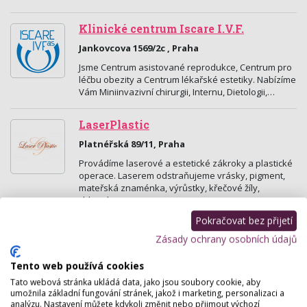
Klinické centrum Iscare I.V.F.
Jankovcova 1569/2c , Praha
Jsme Centrum asistované reprodukce, Centrum pro
léčbu obezity a Centrum lékařské estetiky. Nabízíme
Vám Miniinvazivní chirurgii, Internu, Dietologii,…
LaserPlastic
Platnéřská 89/11, Praha
Provádíme laserové a estetické zákroky a plastické
operace. Laserem odstraňujeme vrásky, pigment,
mateřská znaménka, výrůstky, křečové žíly,
chloupky…
Pokračovat bez přijetí
Brandeis Clinic
Zásady ochrany osobních údajů
Králodvorská 13, Praha
Tento web používá cookies
Vzhled není v životě tím nejdůležitějším, ale leccos o
Tato webová stránka ukládá data, jako jsou soubory cookie, aby
nás vypovídá. Pěstěný zevnějšek naznačuje stejně
umožnila základní fungování stránek, jakož i marketing, personalizaci a
precizní přístup i ke zbytku života. Naším…
analýzu. Nastavení můžete kdykoli změnit nebo přijmout výchozí