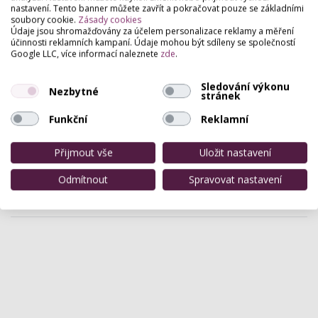
nastavení. Tento banner můžete zavřít a pokračovat pouze se základními
soubory cookie.
Zásady cookies
Esthé
Údaje jsou shromažďovány za účelem personalizace reklamy a měření
Na Příkopě 17, Praha
účinnosti reklamních kampaní. Údaje mohou být sdíleny se společností
Google LLC, více informací naleznete
zde
.
Plastická a estetická chirurgie - Doc. Jan Měšťák, CSc.,
MUDr.Čakrtová, MUDr. Urban, MUDr. Kment, MUDr.
Sledování výkonu
Entner, Laserové centrum - MUDr. Raková, prim…
Nezbytné
stránek
Funkční
Reklamní
Aesthevita - profesionální plastická
chirurgie v Praze
Přijmout vše
Uložit nastavení
Bolzanova 1679/3, Praha
V naší luxusní klinice Aesthevita se budete cítit jako
Odmítnout
Spravovat nastavení
v bavlnce. Budeme se o vás starat tak, že nebudete
chtít odejít! Využíváme ty nejmodernější…