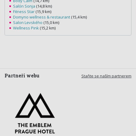
Body Calm
(14,7 km)
Salón Sonja
(14,8 km)
Fitness Star
(15,9 km)
Domyno wellness & restaurant
(15,4 km)
Salon Levského
(15,0 km)
Wellness Pink
(15,2 km)
Partneři webu
Staňte se naším partnerem