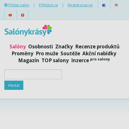
Přidat salon
|
Přihlásit se
|
Registrovat se
Salóny
Osobnosti
Značky
Recenze produktů
Proměny
Pro muže
Soutěže
Akční nabídky
pro salony
Magazín
TOP salony
Inzerce