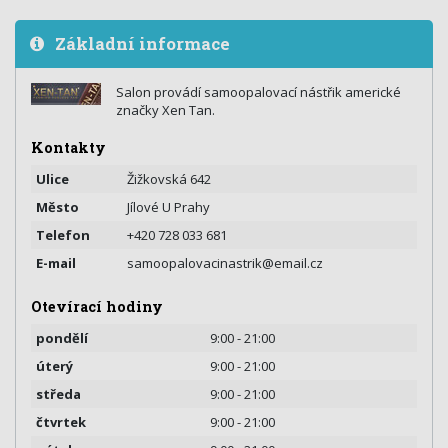
Základní informace
Salon provádí samoopalovací nástřik americké
značky Xen Tan.
Kontakty
Ulice
Žižkovská 642
Město
Jílové U Prahy
Telefon
+420 728 033 681
E-mail
samoopalovacinastrik@email.cz
Otevírací hodiny
pondělí
9:00 - 21:00
úterý
9:00 - 21:00
středa
9:00 - 21:00
čtvrtek
9:00 - 21:00