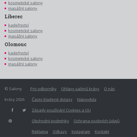
kosmetické salony
masážní salony
Liberec
kadeřnictví
kosmetické salony
masážní salony
Olomouc
kadeřnictví
kosmetické salony
masážní salony
© Salony
Pro odborníky
Ohlasy salónů krásy
O nás
krásy 2026
Často kladené dotazy
Nápověda
Zásady používání Cookies a OU
Obchodní podmínky
Ochrana osobních údajů
Reklama
Odkazy
Instagram
Kontakt