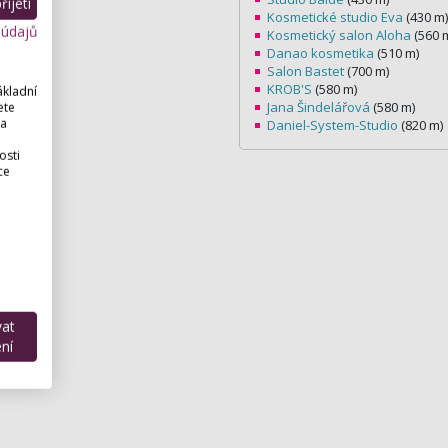
ijetí
Kosmetické studio Eva
(430 m)
 údajů
Kosmetický salon Aloha
(560 
Danao kosmetika
(510 m)
Salon Bastet
(700 m)
KROB'S
(580 m)
ákladní
Jana Šindelářová
(580 m)
ete
 a
Daniel-System-Studio
(820 m)
osti
ce
vat
ní