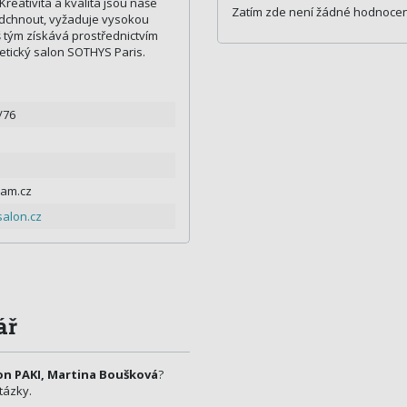
reativita a kvalita jsou naše
Zatím zde není žádné hodnocen
nadchnout, vyžaduje vysokou
 tým získává prostřednictvím
etický salon SOTHYS Paris.
/76
am.cz
alon.cz
ář
on PAKI, Martina Boušková
?
tázky.