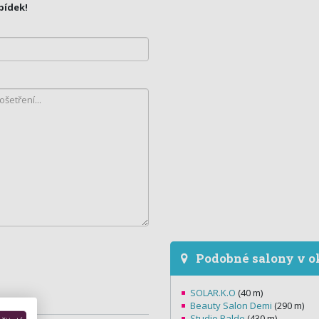
bídek!
Podobné salony v o
SOLAR.K.O
(40 m)
Beauty Salon Demi
(290 m)
Studio Balde
(430 m)