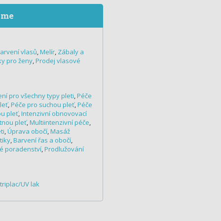
eme
arvení vlasů
,
Melír
,
Zábaly a
ky pro ženy
,
Prodej vlasové
ní pro všechny typy pleti
,
Péče
leť
,
Péče pro suchou pleť
,
Péče
u pleť
,
Intenzivní obnovovací
tnou pleť
,
Multiintenzivní péče
,
ti
,
Úprava obočí
,
Masáž
tiky
,
Barvení řas a obočí
,
é poradenství
,
Prodlužování
triplac/UV lak