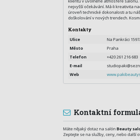
klientů v uvolněné atmosféře salonu. K
nejvyšší očekávání. Má-li kreativita 
úroveň technické dokonalosti a tu náš
doškolování v nových trendech. Kosm
Kontakty
Ulice
Na Pankráci 1597
Město
Praha
Telefon
+420 261 216 683
E-mail
studiopaki@sezn
Web
www.pakibeautys
Kontaktní formul
Máte nějaký dotaz na salón
Beauty sal
Zeptejte se na služby, ceny, nebo další o