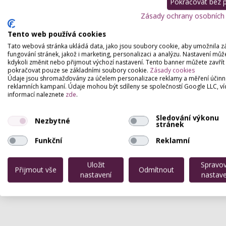
Pokračovat bez př
--
Zásady ochrany osobních
Tento web používá cookies
Tato webová stránka ukládá data, jako jsou soubory cookie, aby umožnila z
fungování stránek, jakož i marketing, personalizaci a analýzu. Nastavení můž
kdykoli změnit nebo přijmout výchozí nastavení. Tento banner můžete zavřít
pokračovat pouze se základními soubory cookie.
Zásady cookies
Údaje jsou shromažďovány za účelem personalizace reklamy a měření účinn
reklamních kampaní. Údaje mohou být sdíleny se společností Google LLC, ví
informací naleznete
zde
.
Sledování výkonu
Nezbytné
stránek
Funkční
Reklamní
Uložit
Spravo
Přijmout vše
Odmítnout
nastavení
nastave