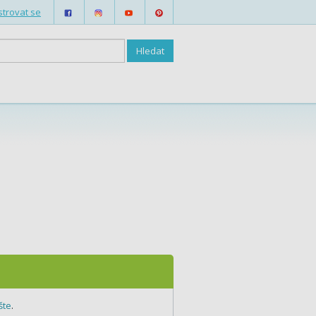
strovat se
šte
.