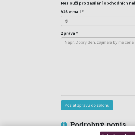
Neslouží pro zasílání obchodních na
Váš e-mail
*
Zpráva
*
Podrobný popis