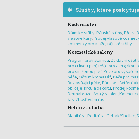
Služby, které poskytuj
Kadeřnictví
Dámské střihy
,
Pánské střihy
,
Přeliv
,
B
vlasové kůry
,
Prodej vlasové kosmeti
kosmetiky pro muže
,
Dětské střihy
Kosmetické salony
Program proti stárnutí
,
Základní ošetře
pro citlivou pleť
,
Péče pro alergickou p
pro smíšenou pleť
,
Péče pro vysušeno
péče
,
Oční mikromasáž
,
Péče pro mas
Rozjasňující péče
,
Pánské ošetření ple
obličeje, krku a dekoltu
,
Prodej kosme
Dermabraze
,
Analýza pleti
,
Kosmetick
řas
,
Zhušťování řas
Nehtová studia
Manikúra
,
Pedikúra
,
Gel lak/Shellac
,
S