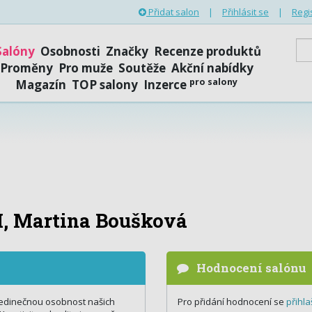
Přidat salon
|
Přihlásit se
|
Regi
Salóny
Osobnosti
Značky
Recenze produktů
Proměny
Pro muže
Soutěže
Akční nabídky
pro salony
Magazín
TOP salony
Inzerce
I, Martina Boušková
Hodnocení salónu
 jedinečnou osobnost našich
Pro přidání hodnocení se
přihla