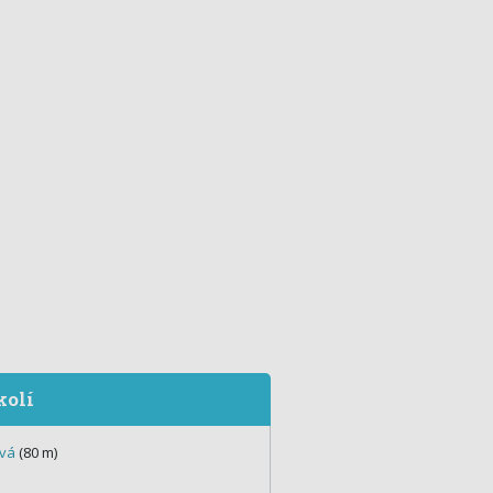
kolí
ová
(80 m)