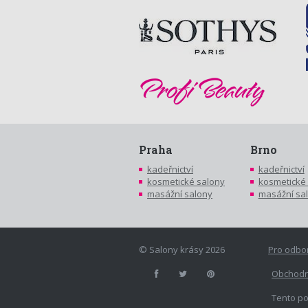
Praha
Brno
kadeřnictví
kadeřnictví
kosmetické salony
kosmetické
masážní salony
masážní sa
© Salony krásy 2026
Pro odbo
Obchodn
Tento po