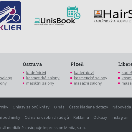
Ostrava
Plzeň
Liber
kadeřnictví
kadeřnictví
kadeř
 salony
kosmetické salony
kosmetické salony
kosme
lony
masážní salony
masážní salony
masáž
rníky
Ohlasy salónů krásy
O nás
Často kladené dotazy
Nápověda
í podmínky
Ochrana osobních údajů
Reklama
Odkazy
Instagram
rtál mediálně zastupuje Impression Media, s.r.o.