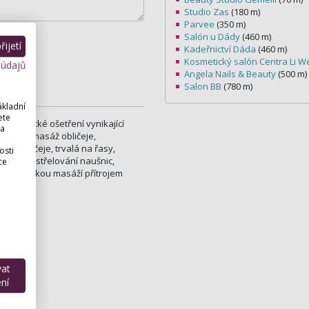
Studio Zas
(180 m)
Parvee
(350 m)
Salón u Dády
(460 m)
ijetí
Kadeřnictví Dáda
(460 m)
Kosmetický salón Centra Li W
 údajů
Angela Nails & Beauty
(500 m)
Salon BB
(780 m)
ákladní
ete
kosmetické ošetření vynikající
 a
fatická masáž obličeje,
áž obličeje, trvalá na řasy,
osti
 ruce, nastřelování naušnic,
ce
lektronickou masáží přítrojem
ých.
vat
ní