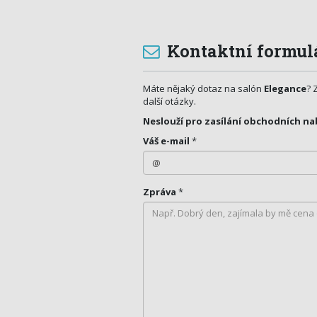
Kontaktní formul
Máte nějaký dotaz na salón
Elegance
? 
další otázky.
Neslouží pro zasílání obchodních na
Váš e-mail
*
Zpráva
*