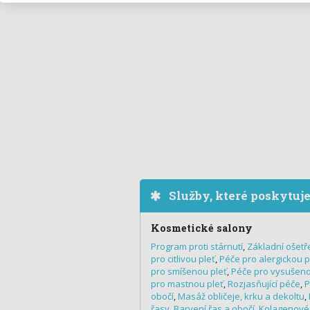
Služby, které poskytuj
Kosmetické salony
Program proti stárnutí
,
Základní ošetře
pro citlivou pleť
,
Péče pro alergickou p
pro smíšenou pleť
,
Péče pro vysušeno
pro mastnou pleť
,
Rozjasňující péče
,
P
obočí
,
Masáž obličeje, krku a dekoltu
,
řasy
,
Barvení řas a obočí
,
Kolagenové 