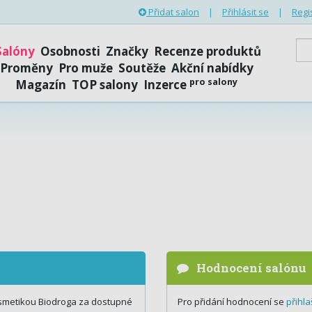
Přidat salon
|
Přihlásit se
|
Regi
Salóny
Osobnosti
Značky
Recenze produktů
Proměny
Pro muže
Soutěže
Akční nabídky
pro salony
Magazín
TOP salony
Inzerce
Hodnocení salónu
osmetikou Biodroga za dostupné
Pro přidání hodnocení se
přihla