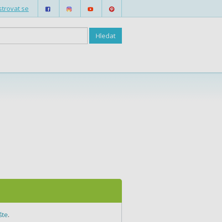
strovat se
šte
.