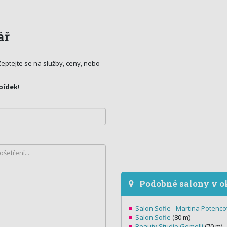
ář
Zeptejte se na služby, ceny, nebo
bídek!
Podobné salony v o
Salon Sofie - Martina Potenc
Salon Sofie
(80 m)
Beauty Studio Gemelli
(70 m)