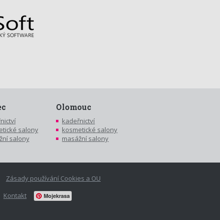
ec
Olomouc
nictví
kadeřnictví
tické salony
kosmetické salony
ní salony
masážní salony
Zásady používání Cookies a OU
Kontakt
Mojekrasa