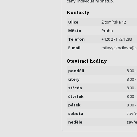
ceny. Individuální přístup.
Kontakty
Ulice
Žitomírská 12
Město
Praha
Telefon
+420 271 724 293
E-mail
milavyskocilova@
Otevírací hodiny
pondělí
8:00 -
úterý
8:00 -
středa
8:00 -
čtvrtek
8:00 -
pátek
8:00 -
sobota
zavř
neděle
zavř