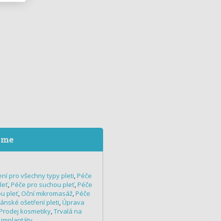
eme
ní pro všechny typy pleti
,
Péče
leť
,
Péče pro suchou pleť
,
Péče
u pleť
,
Oční mikromasáž
,
Péče
ánské ošetření pleti
,
Úprava
Prodej kosmetiky
,
Trvalá na
implantáty