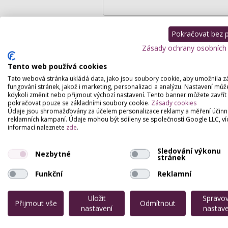
Pokračovat bez př
Zásady ochrany osobních
Podrobný popis
Tento web používá cookies
Tato webová stránka ukládá data, jako jsou soubory cookie, aby umožnila z
fungování stránek, jakož i marketing, personalizaci a analýzu. Nastavení můž
Individuální péče v příjemném prostředí, 
kdykoli změnit nebo přijmout výchozí nastavení. Tento banner můžete zavřít
kosmetikou Biodroga za super ceny! Lym
pokračovat pouze se základními soubory cookie.
Zásady cookies
mikromasáž očního okolí, čokoládová mas
Údaje jsou shromažďovány za účelem personalizace reklamy a měření účinn
barvení řas a obočí, parafinový zábal na
reklamních kampaní. Údaje mohou být sdíleny se společností Google LLC, ví
informací naleznete
zde
.
depilace teplým voskem, vypínání pleti e
myolift, aplikace vitaminových a liftingov
Sledování výkonu
Nezbytné
stránek
Funkční
Reklamní
Uložit
Spravo
Přijmout vše
Odmítnout
nastavení
nastave