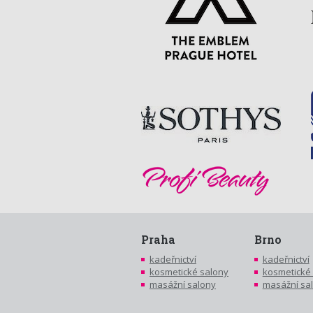
Praha
Brno
kadeřnictví
kadeřnictví
kosmetické salony
kosmetické
masážní salony
masážní sa