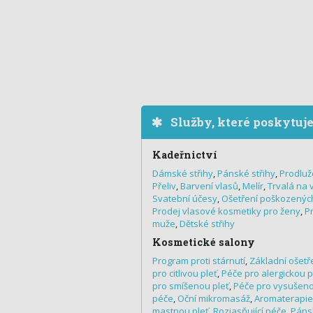
Služby, které poskytuj
Kadeřnictví
Dámské střihy
,
Pánské střihy
,
Prodluž
Přeliv
,
Barvení vlasů
,
Melír
,
Trvalá na 
Svatební účesy
,
Ošetření poškozenýc
Prodej vlasové kosmetiky pro ženy
,
P
muže
,
Dětské střihy
Kosmetické salony
Program proti stárnutí
,
Základní ošetře
pro citlivou pleť
,
Péče pro alergickou p
pro smíšenou pleť
,
Péče pro vysušeno
péče
,
Oční mikromasáž
,
Aromaterapie
mastnou pleť
,
Rozjasňující péče
,
Pánsk