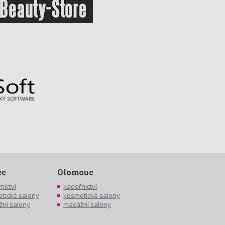
ec
Olomouc
nictví
kadeřnictví
tické salony
kosmetické salony
ní salony
masážní salony