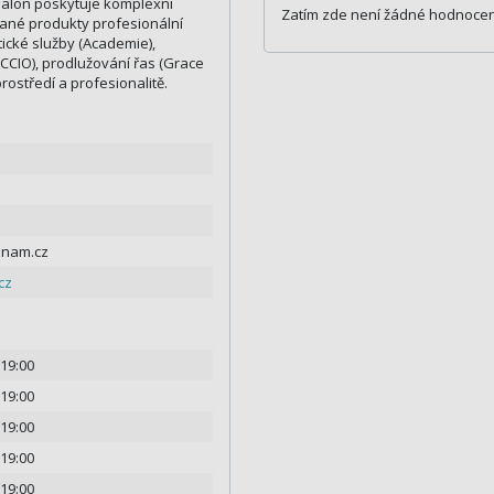
Salon poskytuje komplexní
Zatím zde není žádné hodnocen
vané produkty profesionální
ické služby (Academie),
CIO), prodlužování řas (Grace
ostředí a profesionalitě.
nam.cz
cz
 19:00
 19:00
 19:00
 19:00
 19:00