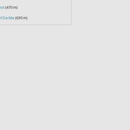
est
(470 m)
ví Da-Ma
(630 m)