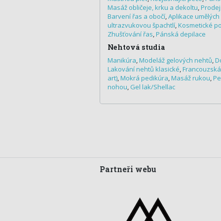
Masáž obličeje, krku a dekoltu
,
Prodej
Barvení řas a obočí
,
Aplikace umělých
ultrazvukovou špachtlí
,
Kosmetické po
Zhušťování řas
,
Pánská depilace
Nehtová studia
Manikúra
,
Modeláž gelových nehtů
,
D
Lakování nehtů klasické
,
Francouzská
art)
,
Mokrá pedikúra
,
Masáž rukou
,
Pe
nohou
,
Gel lak/Shellac
Partneři webu