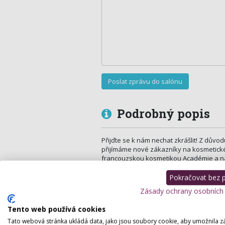
Podrobný popis
Přijďte se k nám nechat zkrášlit! Z důvod
přijímáme nové zákazníky na kosmetické 
francouzskou kosmetikou Académie a n
Beauty.
Pokračovat bez př
Ošetření v délce 90 minut zahrnuje povrc
čištění ultrazvukovou špachtlí, úpravu ob
Zásady ochrany osobních
podle typu pleti, kosmetickou masáž obl
závěrečný krém.
Tento web používá cookies
Tato webová stránka ukládá data, jako jsou soubory cookie, aby umožnila z
Jako DÁREK od nás dostanete barvení ob