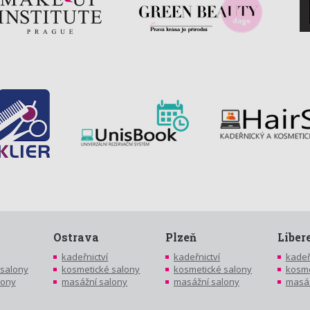
Ostrava
Plzeň
Liber
kadeřnictví
kadeřnictví
kadeř
 salony
kosmetické salony
kosmetické salony
kosme
lony
masážní salony
masážní salony
masáž