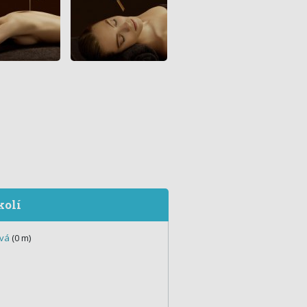
kolí
ová
(0 m)