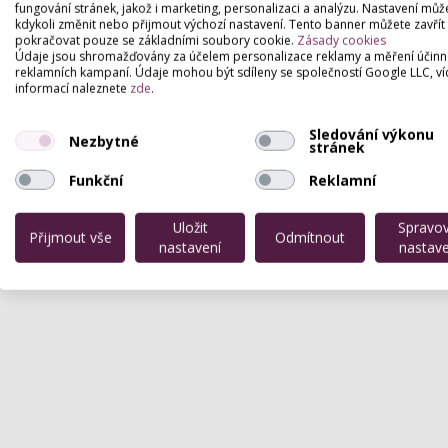
fungování stránek, jakož i marketing, personalizaci a analýzu. Nastavení můž
700 Kč.
kdykoli změnit nebo přijmout výchozí nastavení. Tento banner můžete zavřít
pokračovat pouze se základními soubory cookie.
Zásady cookies
Prodlužování řas provádíme metodou řa
Údaje jsou shromažďovány za účelem personalizace reklamy a měření účinn
Společnost Grace Beauty s.r.o. klade p
reklamních kampaní. Údaje mohou být sdíleny se společností Google LLC, ví
elasticitu syntetických řas a na minimální
informací naleznete
zde
.
Cena nového setu 1500 Kč. Doplnění 450 
Kontakt:
Salon Sofie Orelská 574/8 Prah
Sledování výkonu
Nezbytné
stránek
Kontaktní osoba: Zuzana Volencová Tel.
Funkční
Reklamní
Uložit
Spravo
Přijmout vše
Odmítnout
nastavení
nastave