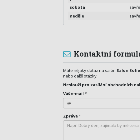
sobota
zavř
neděle
zavř
Kontaktní formul
Máte nějaký dotaz na salón
Salon Sofie
nebo další otázky.
Neslouží pro zasílání obchodních na
Váš e-mail
*
Zpráva
*