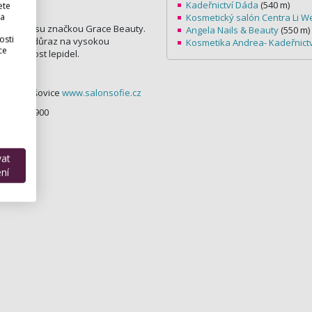
Kadeřnictví Dáda
(540 m)
ete
 a
Kosmetický salón Centra Li W
sa na řasu značkou Grace Beauty.
Angela Nails & Beauty
(550 m)
osti
ředevším důraz na vysokou
Kosmetika Andrea- Kadeřnict
ce
 dráždivost lepidel.
– 550 Kč.
a 10 – Vršovice
www.salonsofie.cz
 777 557 900
vat
ní