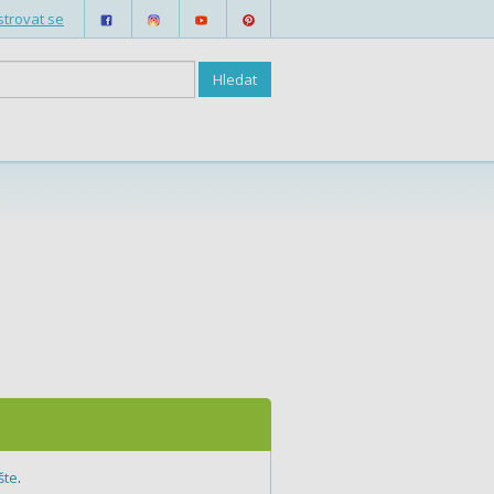
strovat se
šte
.