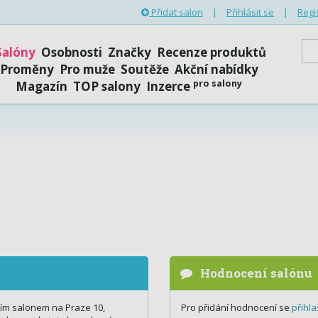
Přidat salon
|
Přihlásit se
|
Regi
Salóny
Osobnosti
Značky
Recenze produktů
Proměny
Pro muže
Soutěže
Akční nabídky
pro salony
Magazín
TOP salony
Inzerce
Hodnocení salónu
ním salonem na Praze 10,
Pro přidání hodnocení se
přihla