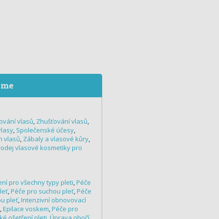
eme
ování vlasů
,
Zhušťování vlasů
,
vlasy
,
Společenské účesy
,
h vlasů
,
Zábaly a vlasové kůry
,
rodej vlasové kosmetiky pro
ní pro všechny typy pleti
,
Péče
leť
,
Péče pro suchou pleť
,
Péče
u pleť
,
Intenzivní obnovovací
,
Epilace voskem
,
Péče pro
é ošetření pleti
,
Úprava obočí
,