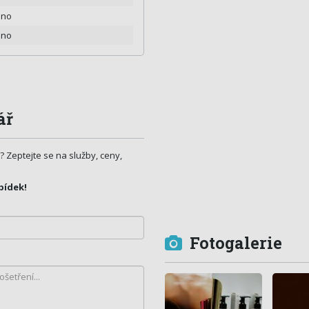
eno
eno
ář
? Zeptejte se na služby, ceny,
bídek!
Fotogalerie