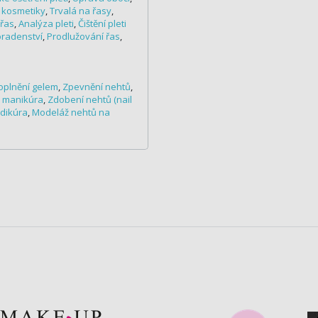
 kosmetiky
,
Trvalá na řasy
,
 řas
,
Analýza pleti
,
Čištění pleti
radenství
,
Prodlužování řas
,
oplnění gelem
,
Zpevnění nehtů
,
 manikúra
,
Zdobení nehtů (nail
dikúra
,
Modeláž nehtů na