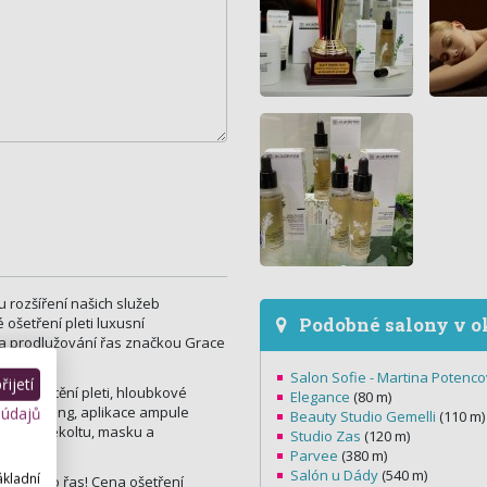
u rozšíření našich služeb
Podobné salony v o
ošetření pleti luxusní
a prodlužování řas značkou Grace
Salon Sofie - Martina Potenc
ijetí
hové čištění pleti, hloubkové
Elegance
(80 m)
očí, peeling, aplikace ampule
 údajů
Beauty Studio Gemelli
(110 m)
ičeje a dekoltu, masku a
Studio Zas
(120 m)
Parvee
(380 m)
Salón u Dády
(540 m)
ákladní
očí nebo řas! Cena ošetření