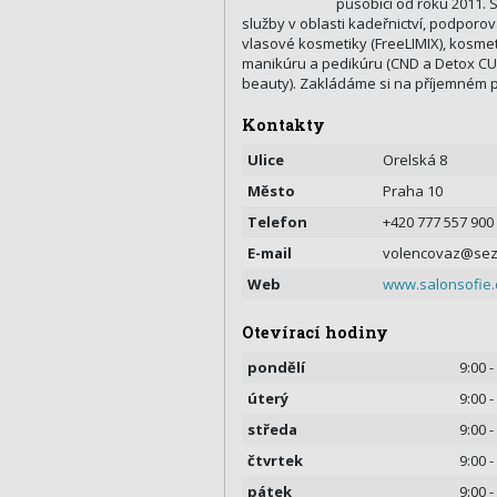
působící od roku 2011. 
služby v oblasti kadeřnictví, podporo
vlasové kosmetiky (FreeLIMIX), kosmet
manikúru a pedikúru (CND a Detox CUC
beauty). Zakládáme si na příjemném pr
Kontakty
Ulice
Orelská 8
Město
Praha 10
Telefon
+420 777 557 900
E-mail
volencovaz@sez
Web
www.salonsofie.
Otevírací hodiny
pondělí
9:00 -
úterý
9:00 -
středa
9:00 -
čtvrtek
9:00 -
pátek
9:00 -