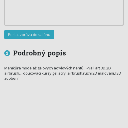
Podrobný popis
Manikůra modeláž gelových acrylových nehtů…-Nail art 3D,2D
airbrush… doučovací kurzy gel,acryl,air­brush,ruční 2D malováni,I 3D
zdobení