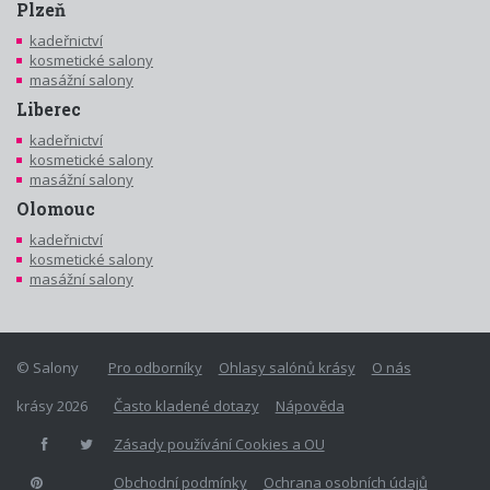
Plzeň
kadeřnictví
kosmetické salony
masážní salony
Liberec
kadeřnictví
kosmetické salony
masážní salony
Olomouc
kadeřnictví
kosmetické salony
masážní salony
© Salony
Pro odborníky
Ohlasy salónů krásy
O nás
krásy 2026
Často kladené dotazy
Nápověda
Zásady používání Cookies a OU
Obchodní podmínky
Ochrana osobních údajů