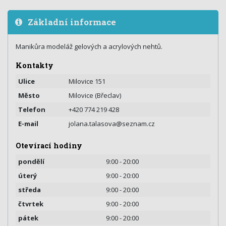
Základní informace
Manikůra modeláž gelových a acrylových nehtů.
Kontakty
Ulice
Milovice 151
Město
Milovice (Břeclav)
Telefon
+420 774 219 428
E-mail
jolana.talasova@seznam.cz
Otevírací hodiny
pondělí
9:00 - 20:00
úterý
9:00 - 20:00
středa
9:00 - 20:00
čtvrtek
9:00 - 20:00
pátek
9:00 - 20:00