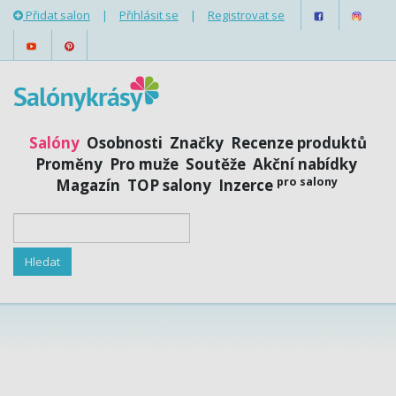
Přidat salon
|
Přihlásit se
|
Registrovat se
Salóny
Osobnosti
Značky
Recenze produktů
Proměny
Pro muže
Soutěže
Akční nabídky
pro salony
Magazín
TOP salony
Inzerce