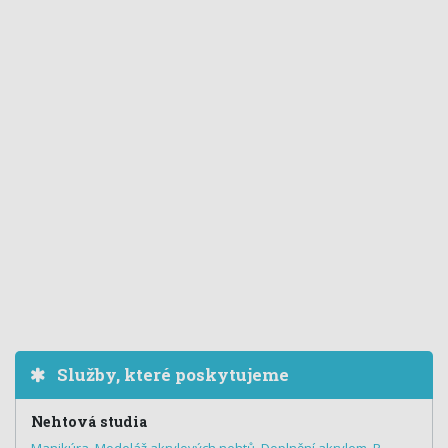
Služby, které poskytujeme
Nehtová studia
Manikúra
,
Modeláž akrylových nehtů
,
Doplnění akrylem
,
P-