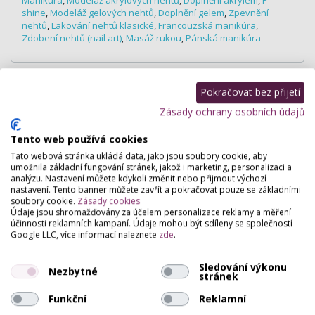
shine
,
Modeláž gelových nehtů
,
Doplnění gelem
,
Zpevnění
nehtů
,
Lakování nehtů klasické
,
Francouzská manikúra
,
Zdobení nehtů (nail art)
,
Masáž rukou
,
Pánská manikúra
Pokračovat bez přijetí
Hodnocení salónu
Zásady ochrany osobních údajů
Pro přidání hodnocení se
přihlašte
.
Tento web používá cookies
Zatím zde není žádné hodnocení.
Tato webová stránka ukládá data, jako jsou soubory cookie, aby
umožnila základní fungování stránek, jakož i marketing, personalizaci a
analýzu. Nastavení můžete kdykoli změnit nebo přijmout výchozí
nastavení. Tento banner můžete zavřít a pokračovat pouze se základními
soubory cookie.
Zásady cookies
Údaje jsou shromažďovány za účelem personalizace reklamy a měření
účinnosti reklamních kampaní. Údaje mohou být sdíleny se společností
Google LLC, více informací naleznete
zde
.
Sledování výkonu
Nezbytné
stránek
Funkční
Reklamní