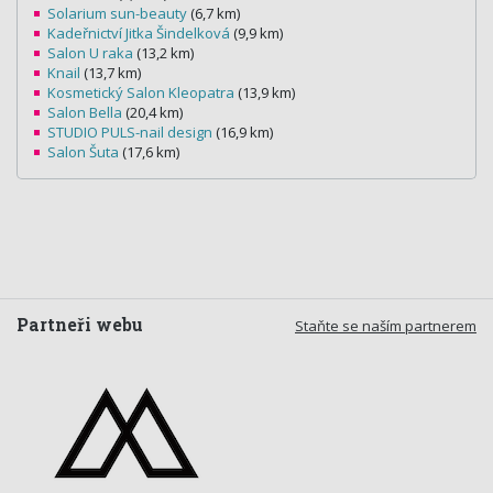
Solarium sun-beauty
(6,7 km)
Kadeřnictví Jitka Šindelková
(9,9 km)
Salon U raka
(13,2 km)
Knail
(13,7 km)
Kosmetický Salon Kleopatra
(13,9 km)
Salon Bella
(20,4 km)
STUDIO PULS-nail design
(16,9 km)
Salon Šuta
(17,6 km)
Partneři webu
Staňte se naším partnerem