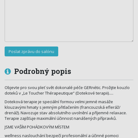
Podrobný popis
Objevte pro svou pleť svět dokonalé péče GERnétic. Prožijte kouzlo
doteků v „Le Toucher Thérapeutique“ (Dotekové terapii).....
Doteková terapie je speciální formou velmi jemné masáže
klouzavými hmaty s jemným přitlačením (francouzská efleráž/
drenáž). Navozuje stav absolutního uvolnění a příjemné relaxace.
Terapie zajišťuje maximální účinnost nanášených přípravků.
JSME VAŠÍM POHÁDKOVÝM MÍSTEM
wellness naslouchání bezpečí profesionální a účinné pomoci