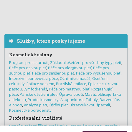
Služby, které poskytujeme
Kosmetické salony
Program proti stárnutí
,
Základní ošetření pro všechny typy pleti
,
Péče pro citlivou pleť
,
Péče pro alergickou pleť
,
Péče pro
suchou pleť
,
Péče pro smíšenou pleť
,
Péče pro vysušenou pleť
,
Intenzivní obnovovací péče
,
Oční mikromasáž
,
Ošetření
celulitídy
,
Epilace voskem
,
Brazilská epilace
,
Epilace cukrovou
pastou
,
Lymfodrenáž
,
Péče pro mastnou pleť
,
Rozjasňující
péče
,
Pánské ošetření pleti
,
Úprava obočí
,
Masáž obličeje, krku
a dekoltu
,
Prodej kosmetiky
,
Akupunktura
,
Zábaly
,
Barvení řas
a obočí
,
Analýza pleti
,
Čištění pleti ultrazvukovou špachtlí
,
Kosmetické poradenství
Profesionální vizážisté
Denní a večerní líčení
,
Vizážistika
,
Barvová typologie
,
Proměny
vizáže