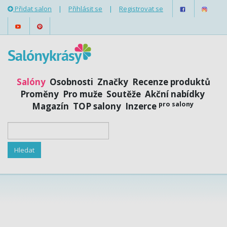
Přidat salon
|
Přihlásit se
|
Registrovat se
Salóny
Osobnosti
Značky
Recenze produktů
Proměny
Pro muže
Soutěže
Akční nabídky
pro salony
Magazín
TOP salony
Inzerce