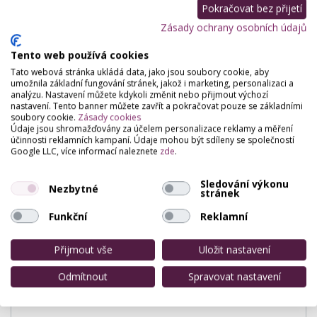
Pokračovat bez přijetí
Masážní salóny
Zásady ochrany osobních údajů
Masáž těla
,
Masáž relaxační
,
Masáž sportovní
,
Masáž proti
celulitídě
,
Masáž lávovými kameny
,
Reflexní masáž
,
Tento web používá cookies
Regenerační masáž
,
Masáž zad a šije
,
Baňkování
Tato webová stránka ukládá data, jako jsou soubory cookie, aby
Estetická dermatologie
umožnila základní fungování stránek, jakož i marketing, personalizaci a
analýzu. Nastavení můžete kdykoli změnit nebo přijmout výchozí
Laserová epilace
,
Laserové odstranění pigmentací, pih
,
Léčba
nastavení. Tento banner můžete zavřít a pokračovat pouze se základními
akné
soubory cookie.
Zásady cookies
Údaje jsou shromažďovány za účelem personalizace reklamy a měření
Nehtová studia
účinnosti reklamních kampaní. Údaje mohou být sdíleny se společností
Mokrá pedikúra
,
Pedikúra
Google LLC, více informací naleznete
zde
.
Permanentní make-up (PMU artisté)
Sledování výkonu
Permanentní make-up
Nezbytné
stránek
Funkční
Reklamní
Hodnocení salónu
Přijmout vše
Uložit nastavení
Odmítnout
Spravovat nastavení
Pro přidání hodnocení se
přihlašte
.
Zatím zde není žádné hodnocení.