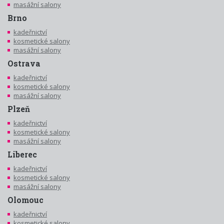
masážní salony
Brno
kadeřnictví
kosmetické salony
masážní salony
Ostrava
kadeřnictví
kosmetické salony
masážní salony
Plzeň
kadeřnictví
kosmetické salony
masážní salony
Liberec
kadeřnictví
kosmetické salony
masážní salony
Olomouc
kadeřnictví
kosmetické salony