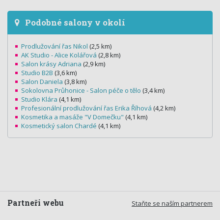
Podobné salony v okolí
Prodlužování řas Nikol
(2,5 km)
AK Studio - Alice Kolářová
(2,8 km)
Salon krásy Adriana
(2,9 km)
Studio B2B
(3,6 km)
Salon Daniela
(3,8 km)
Sokolovna Průhonice - Salon péče o tělo
(3,4 km)
Studio Klára
(4,1 km)
Profesionální prodlužování řas Erika Říhová
(4,2 km)
Kosmetika a masáže "V Domečku"
(4,1 km)
Kosmetický salon Chardé
(4,1 km)
Partneři webu
Staňte se naším partnerem