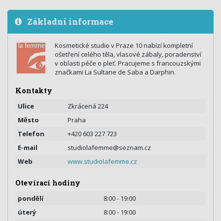
Základní informace
Kosmetické studio v Praze 10 nabízí kompletní
ošetření celého těla, vlasové zábaly, poradenství
v oblasti péče o pleť. Pracujeme s francouzskými
značkami La Sultane de Saba a Darphin.
Kontakty
Ulice
Zkrácená 224
Město
Praha
Telefon
+420 603 227 723
E-mail
studiolafemme@seznam.cz
Web
www.studiolafemme.cz
Otevírací hodiny
pondělí
8:00 - 19:00
úterý
8:00 - 19:00