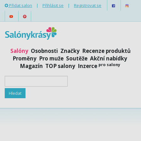
Přidat salon
|
Přihlásit se
|
Registrovat se
Salóny
Osobnosti
Značky
Recenze produktů
Proměny
Pro muže
Soutěže
Akční nabídky
pro salony
Magazín
TOP salony
Inzerce