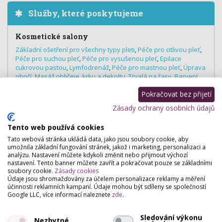
Služby, které poskytujeme
Kosmetické salony
Základní ošetření pro všechny typy pleti
,
Péče pro citlivou pleť
,
Péče pro suchou pleť
,
Péče pro vysušenou pleť
,
Epilace
cukrovou pastou
,
Lymfodrenáž
,
Péče pro mastnou pleť
,
Úprava
obočí
,
Masáž obličeje, krku a dekoltu
,
Trvalá na řasy
,
Barvení
řas a obočí
,
Kosmetické poradenství
Pokračovat bez přijetí
Zásady ochrany osobních údajů
Tento web používá cookies
Hodnocení salónu
Tato webová stránka ukládá data, jako jsou soubory cookie, aby
umožnila základní fungování stránek, jakož i marketing, personalizaci a
Pro přidání hodnocení se
přihlašte
.
analýzu. Nastavení můžete kdykoli změnit nebo přijmout výchozí
nastavení. Tento banner můžete zavřít a pokračovat pouze se základními
Zatím zde není žádné hodnocení.
soubory cookie.
Zásady cookies
Údaje jsou shromažďovány za účelem personalizace reklamy a měření
účinnosti reklamních kampaní. Údaje mohou být sdíleny se společností
Google LLC, více informací naleznete
zde
.
Sledování výkonu
Nezbytné