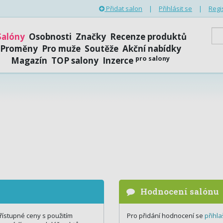
Přidat salon
|
Přihlásit se
|
Regi
Salóny
Osobnosti
Značky
Recenze produktů
Proměny
Pro muže
Soutěže
Akční nabídky
pro salony
Magazín
TOP salony
Inzerce
Hodnocení salónu
přístupné ceny s použitím
Pro přidání hodnocení se
přihla