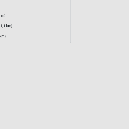
 m)
1,1 km)
 km)