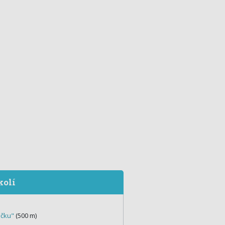
kolí
ečku"
(500 m)