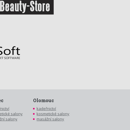
ec
Olomouc
nictví
kadeřnictví
tické salony
kosmetické salony
ní salony
masážní salony