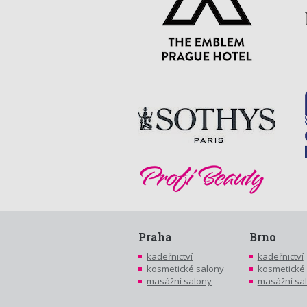
Praha
Brno
kadeřnictví
kadeřnictví
kosmetické salony
kosmetické
masážní salony
masážní sa