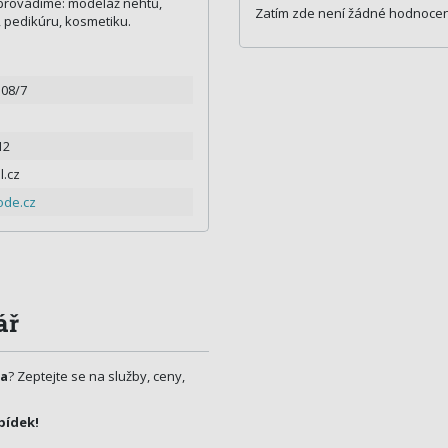
provádíme: modeláž nehtů,
Zatím zde není žádné hodnocen
, pedikúru, kosmetiku.
08/7
12
l.cz
ode.cz
ář
ra
? Zeptejte se na služby, ceny,
bídek!