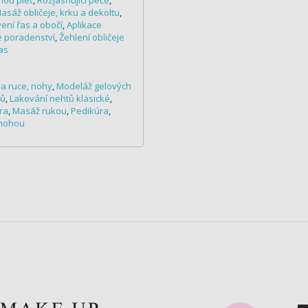
nou pleť
,
Rozjasňující péče
,
asáž obličeje, krku a dekoltu
,
ení řas a obočí
,
Aplikace
 poradenství
,
Žehlení obličeje
as
a ruce, nohy
,
Modeláž gelových
tů
,
Lakování nehtů klasické
,
ra
,
Masáž rukou
,
Pedikúra
,
 nohou