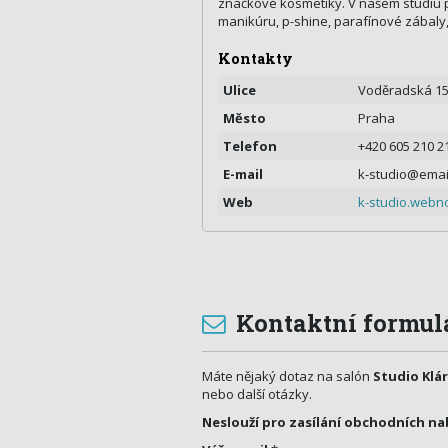
značkové kosmetiky. V našem studiu 
manikúru, p-shine, parafínové zábaly
Kontakty
Ulice
Voděradská 15
Město
Praha
Telefon
+420 605 210 2
E-mail
k-studio@emai
Web
k-studio.webn
Kontaktní formul
Máte nějaký dotaz na salón
Studio Klá
nebo další otázky.
Neslouží pro zasílání obchodních na