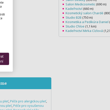
ete
Salon Medicosmetic
(690 m)
 a
Kadeřnictví
(660 m)
Kosmetický salon Chardé
(800
osti
Studio B2B
(750 m)
ce
Kosmetika a Pedikúra Daniel
(
Studio Chloe
(1,1 km)
Kadeřnictví Mirka Cízlová
(1,2
vat
ní
eme
ou pleť
,
Péče pro alergickou pleť
,
nou pleť
,
Péče pro vysušenou