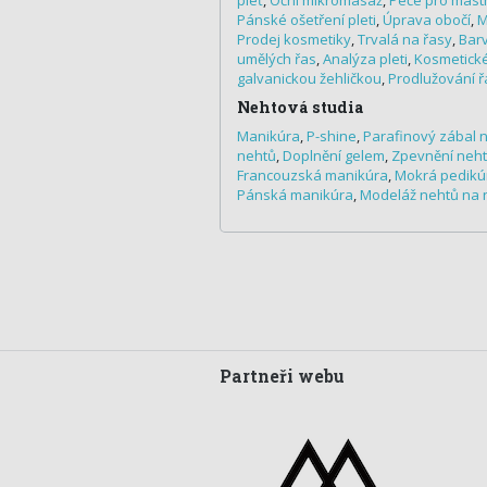
pleť
,
Oční mikromasáž
,
Péče pro mast
Pánské ošetření pleti
,
Úprava obočí
,
M
Prodej kosmetiky
,
Trvalá na řasy
,
Barv
umělých řas
,
Analýza pleti
,
Kosmetické
galvanickou žehličkou
,
Prodlužování ř
Nehtová studia
Manikúra
,
P-shine
,
Parafinový zábal n
nehtů
,
Doplnění gelem
,
Zpevnění neh
Francouzská manikúra
,
Mokrá pedikú
Pánská manikúra
,
Modeláž nehtů na
Partneři webu