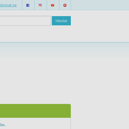
strovat se
šte
.