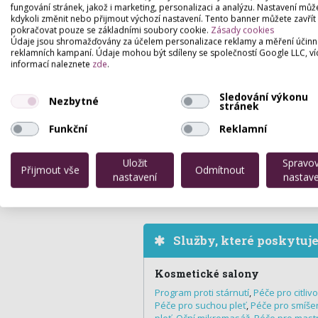
fungování stránek, jakož i marketing, personalizaci a analýzu. Nastavení můž
kdykoli změnit nebo přijmout výchozí nastavení. Tento banner můžete zavřít
pokračovat pouze se základními soubory cookie.
Zásady cookies
Údaje jsou shromažďovány za účelem personalizace reklamy a měření účinn
reklamních kampaní. Údaje mohou být sdíleny se společností Google LLC, ví
informací naleznete
zde
.
Sledování výkonu
Nezbytné
stránek
Funkční
Reklamní
Uložit
Spravo
Přijmout vše
Odmítnout
nastavení
nastave
Služby, které poskytuj
Kosmetické salony
Program proti stárnutí
,
Péče pro citliv
Péče pro suchou pleť
,
Péče pro smíše