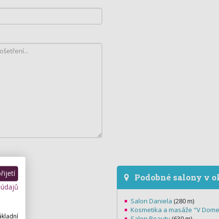
ijetí
Podobné salony v o
 údajů
Salon Daniela
(280 m)
Kosmetika a masáže "V Dom
ákladní
Salon Beauty
(630 m)