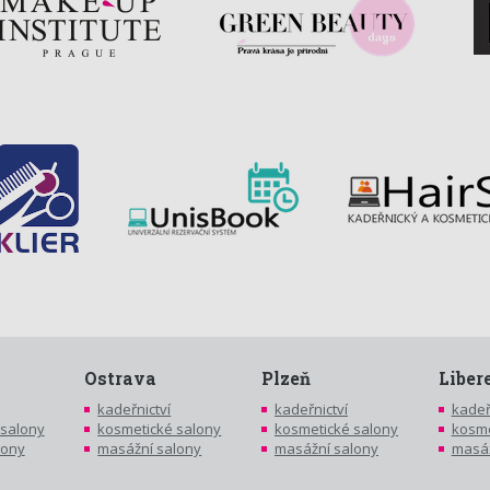
Ostrava
Plzeň
Liber
kadeřnictví
kadeřnictví
kadeř
 salony
kosmetické salony
kosmetické salony
kosme
lony
masážní salony
masážní salony
masáž