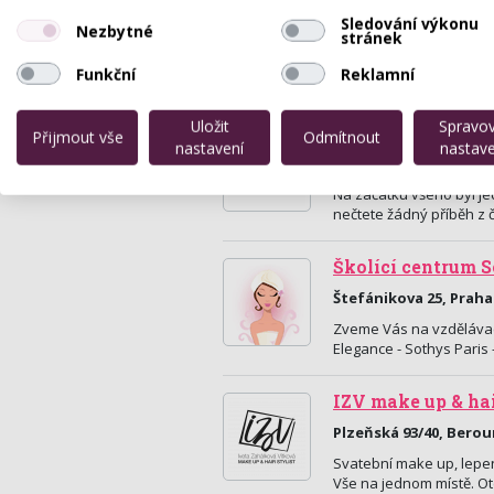
Sledování výkonu
Nezbytné
stránek
Funkční
Reklamní
Uložit
Spravo
Salon Maisel No.
Přijmout vše
Odmítnout
nastavení
nastave
Maiselova 17, Praha
Na začátku všeho byl je
nečtete žádný příběh z 
Školící centrum S
Štefánikova 25, Praha
Zveme Vás na vzdělávac
Elegance - Sothys Paris -
IZV make up & ha
Plzeňská 93/40, Bero
Svatební make up, lepen
Vše na jednom místě. O