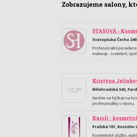
Zobrazujeme salony, kte
STAŠOVÁ - Kosme
Svatopluka Čecha 246
Profesionální poradenst
makeup - svatební, spo
Kristýna Jelínko
Bělehradská 542, Par
Nechte se hýčkat na ko
profesionálky v oboru.
Karoli - kosmetic
Pražská 101, Kostelec
Kosmetické služby, epil