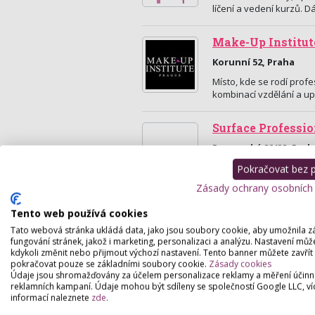
líčení a vedení kurzů. 
Make-Up Institut
Korunní 52, Praha
Místo, kde se rodí profe
kombinací vzdělání a up
Surface Professi
Rumunská 22/28, Prah
Přední škola v oblasti lí
Pokračovat bez př
vizážisty i osobní kurzy 
Zásady ochrany osobních
Tento web používá cookies
Tato webová stránka ukládá data, jako jsou soubory cookie, aby umožnila z
fungování stránek, jakož i marketing, personalizaci a analýzu. Nastavení můž
kdykoli změnit nebo přijmout výchozí nastavení. Tento banner můžete zavřít
pokračovat pouze se základními soubory cookie.
Zásady cookies
Údaje jsou shromažďovány za účelem personalizace reklamy a měření účinn
reklamních kampaní. Údaje mohou být sdíleny se společností Google LLC, ví
informací naleznete
zde
.