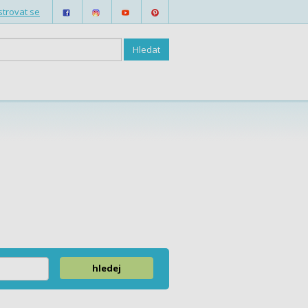
strovat se
hledej