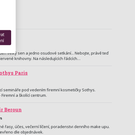
vat
17
ní
den velký sen a jedno osudové setkání... Nebojte, právě teď
červené knihovny. Na následujících řádcích…
othys Paris
í semináře pod vedením firemní kosmetičky Sothys.
 Firemní a školící centrum.
ir Beroun
un
é řasy, účes, večerní líčení, poradenstvi denního make upu.
tevřeno dle objednávek.