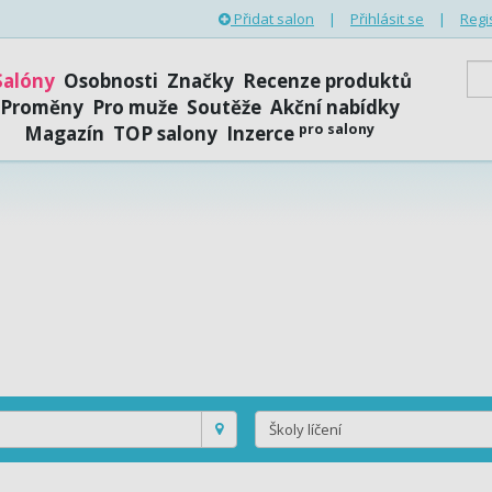
Přidat salon
|
Přihlásit se
|
Regi
Salóny
Osobnosti
Značky
Recenze produktů
Proměny
Pro muže
Soutěže
Akční nabídky
pro salony
Magazín
TOP salony
Inzerce