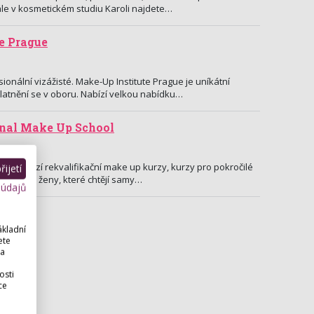
Dále v kosmetickém studiu Karoli najdete…
e Prague
sionální vizážisté. Make-Up Institute Prague je uníkátní
latnění se v oboru. Nabízí velkou nabídku…
onal Make Up School
a
čení. Nabízí rekvalifikační make up kurzy, kurzy pro pokročilé
ijetí
líčení pro ženy, které chtějí samy…
 údajů
ákladní
ete
 a
osti
ce