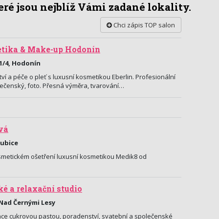
ré jsou nejblíž Vámi zadané lokality.
Chci zápis TOP salon
tika & Make-up Hodonín
1/4, Hodonín
ví a péče o pleť s luxusní kosmetikou Eberlin. Profesionální
lečenský, foto. Přesná výměra, tvarování…
vá
dubice
smetickém ošetření luxusní kosmetikou Medik8 od
ké a relaxační studio
 Nad Černými Lesy
ace cukrovou pastou, poradenství, svatební a společenské