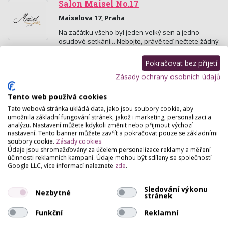
Salon Maisel No.17
Maiselova 17, Praha
Na začátku všeho byl jeden velký sen a jedno
osudové setkání... Nebojte, právě teď nečtete žádný
příběh z červené knihovny. Na následujících
řádcích…
Pokračovat bez přijetí
Zásady ochrany osobních údajů
Kosmetický a vizážistický salon
Jájina
Tento web používá cookies
Náměstí Míru 42, Domažlice
Tato webová stránka ukládá data, jako jsou soubory cookie, aby
umožnila základní fungování stránek, jakož i marketing, personalizaci a
Kompletní kosmetické, vizážistické služby a piercing.
analýzu. Nastavení můžete kdykoli změnit nebo přijmout výchozí
Mezoterapie, mesoboost, laminace obočí, lifting řas,
nastavení. Tento banner můžete zavřít a pokračovat pouze se základními
henna brow, brow styling, chemický peeling…
soubory cookie.
Zásady cookies
Údaje jsou shromažďovány za účelem personalizace reklamy a měření
účinnosti reklamních kampaní. Údaje mohou být sdíleny se společností
Kristýna Jelínková
Google LLC, více informací naleznete
zde
.
Bělehradská 542, Pardubice
Sledování výkonu
Nezbytné
Nechte se hýčkat na kosmetickém ošetření luxusní
stránek
kosmetikou Medik8 od profesionálky v oboru.
Funkční
Reklamní
STAŠOVÁ - Kosmetika & Make-up