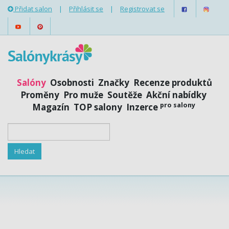
Přidat salon
|
Přihlásit se
|
Registrovat se
Salóny
Osobnosti
Značky
Recenze produktů
Proměny
Pro muže
Soutěže
Akční nabídky
pro salony
Magazín
TOP salony
Inzerce