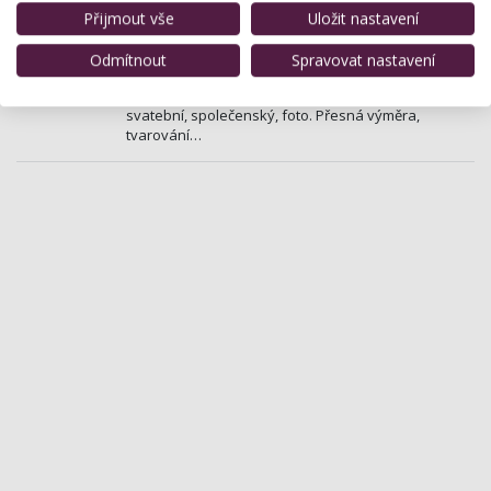
Hodonín
Přijmout vše
Uložit nastavení
Svatopluka Čecha 2461/4, Hodonín
Odmítnout
Spravovat nastavení
Profesionální poradenství a péče o pleť s luxusní
kosmetikou Eberlin. Profesionální makeup -
svatební, společenský, foto. Přesná výměra,
tvarování…