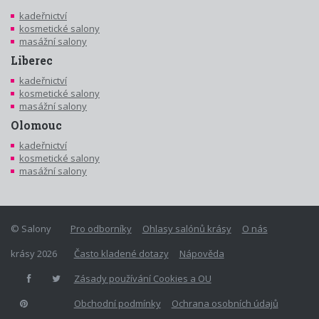
kadeřnictví
kosmetické salony
masážní salony
Liberec
kadeřnictví
kosmetické salony
masážní salony
Olomouc
kadeřnictví
kosmetické salony
masážní salony
© Salony
Pro odborníky
Ohlasy salónů krásy
O nás
krásy 2026
Často kladené dotazy
Nápověda
Zásady používání Cookies a OU
Obchodní podmínky
Ochrana osobních údajů