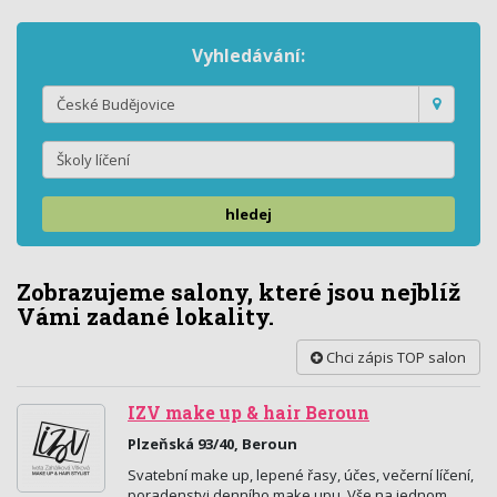
Vyhledávání:
hledej
Zobrazujeme salony, které jsou nejblíž
Vámi zadané lokality.
Chci zápis TOP salon
IZV make up & hair Beroun
Plzeňská 93/40, Beroun
Svatební make up, lepené řasy, účes, večerní líčení,
poradenstvi denního make upu. Vše na jednom