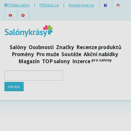
Přidat salon
|
Přihlásit se
|
Registrovat se
Salóny
Osobnosti
Značky
Recenze produktů
Proměny
Pro muže
Soutěže
Akční nabídky
pro salony
Magazín
TOP salony
Inzerce