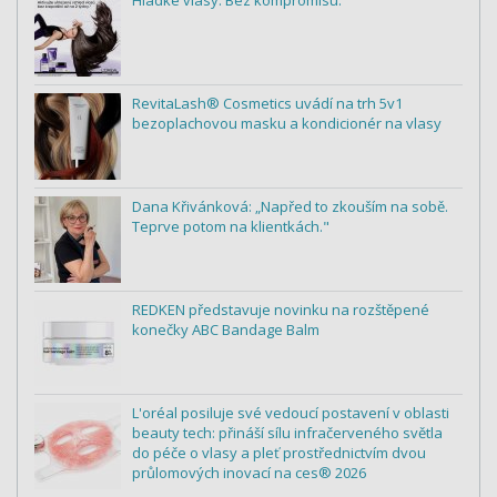
RevitaLash® Cosmetics uvádí na trh 5v1
bezoplachovou masku a kondicionér na vlasy
Dana Křivánková: „Napřed to zkouším na sobě.
Teprve potom na klientkách."
REDKEN představuje novinku na rozštěpené
konečky ABC Bandage Balm
L'oréal posiluje své vedoucí postavení v oblasti
beauty tech: přináší sílu infračerveného světla
do péče o vlasy a pleť prostřednictvím dvou
průlomových inovací na ces® 2026