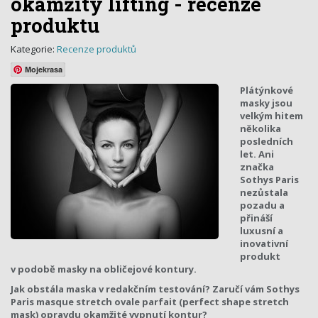
okamžitý lifting - recenze
produktu
Kategorie:
Recenze produktů
Mojekrasa
Plátýnkové
masky jsou
velkým hitem
několika
posledních
let. Ani
značka
Sothys Paris
nezůstala
pozadu a
přináší
luxusní a
inovativní
produkt
v podobě masky na obličejové kontury.
Jak obstála maska v redakčním testování? Zaručí vám Sothys
Paris masque stretch ovale parfait (perfect shape stretch
mask) opravdu okamžité vypnutí kontur?