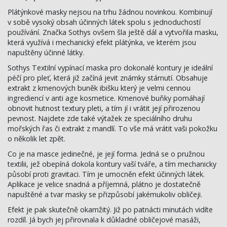
Plátýnkové masky nejsou na trhu žádnou novinkou. Kombinují
v sobě vysoký obsah účinných látek spolu s jednoduchostí
používání. Značka Sothys ovšem šla ještě dál a vytvořila masku,
která využívá i mechanický efekt plátýnka, ve kterém jsou
napuštěny účinné látky.
Sothys Textilní vypínací maska pro dokonalé kontury je ideální
péčí pro pleť, která již začíná jevit známky stárnutí. Obsahuje
extrakt z kmenových buněk ibišku který je velmi cennou
ingrediencí v anti age kosmetice. Kmenové buňky pomáhají
obnovit hutnost textury pleti, a tím jí i vrátit její přirozenou
pevnost. Najdete zde také výtažek ze speciálního druhu
mořských řas či extrakt z mandlí. To vše má vrátit vaši pokožku
o několik let zpět.
Co je na masce jedinečné, je její forma. Jedná se o pružnou
textilii, jež obepíná dokola kontury vaší tváře, a tím mechanicky
působí proti gravitaci. Tím je umocněn efekt účinných látek.
Aplikace je velice snadná a příjemná, plátno je dostatečně
napuštěné a tvar masky se přizpůsobí jakémukoliv obličeji.
Efekt je pak skutečně okamžitý. Již po patnácti minutách vidíte
rozdíl. Já bych jej přirovnala k důkladné obličejové masáži,