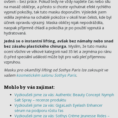
ovšem – bez práce. Pokud tedy ne vždy najdete čas nebo sílu
na masáž obličeje, a přesto si chcete vychutnat efekt rychlého
vypnutí pokožky, tak tuto masku doporučím. Výsledek jsem
viděla zejména na ochablé pokožce v okolí hran čelisti, kde byl
účinek opravdu výrazný. Maska obličej nijak nepodráždila,
naopak příjemně chladí a pokožka je po použití vypnutá a
hydratovaná.
Jedná se o instantní lifting, avšak bez námahy nebo snad
bez zásahu plastického chirurga.
Myslím, že tuto masku
ocení všichni ve věkové kategorii nad 35 let a zejména po ránu
či před speciální událostí může být pro vaši pleť příjemnou
vzpruhou.
Masku pro okamžitý lifting od Sothys Paris lze zakoupit ve
vašem
kosmetickém salonu Sothys Paris
.
Mohlo by vás zajímat:
Vyzkoušeli jsme za vás: Authentic Beauty Concept Nymph
Salt Spray – recenze produktu
Vyzkoušeli jsme za vás: GigaLash Eyelash Enhancer
sérum na podporu růstu řas
Vyzkoušeli jsme za vás: Sothys Créme Jeunesse Rides –