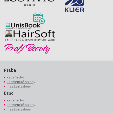
Praha
kadeřnictví
kosmetické salony
masážní salony
Brno
kadeřnictví
kosmetické salony
masážní salony