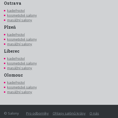
Ostrava
kadeřnictví
kosmetické salony
masážní salony
Plzeň
kadeřnictví
kosmetické salony
masážní salony
Liberec
kadeřnictví
kosmetické salony
masážní salony
Olomouc
kadeřnictví
kosmetické salony
masážní salony
© Salony
Pro odborníky
Ohlasy salónů krásy
O nás