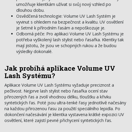
umožňuje klientkám užívat si svůj nový vzhled po
dlouhou dobu.
Osvědčená technologie: Volume UV Lash Systém je
vyvinut s ohledem na bezpečnost a kvalitu. UV osvětlení
je šetrné k přírodním řasám a nepoškozuje je.
Odborná péče: Pro aplikaci Volume UV Lash Systému je
potřeba vyškolený lash stylist nebo řasařka. Klientky tak
mají jistotu, že jsou ve schopných rukou a že budou
výsledky dokonalé.
Jak probíhá aplikace Volume UV
Lash Systému?
Aplikace Volume UV Lash Systému vyžaduje preciznost a
pečlivost. Nejprve lash stylist nebo řasařka ocení stav
přirozených řas a zvolí vhodnou délku, tloušťku a křivku
syntetických řas. Poté jsou ultra-tenké řasy jednotlivě načesány
na každou přirozenou řasu za použití speciálního lepidla. Po
dokončení načesávání je klientka vystavena krátké expozici UV
osvětlení, které zajistí pevné přichycení syntetických řas.