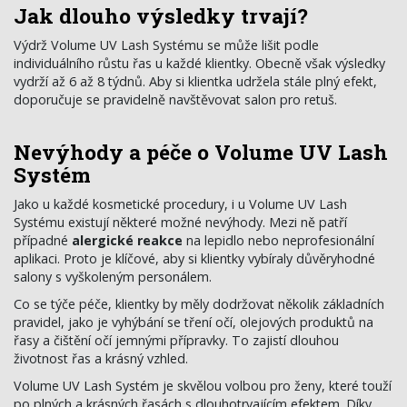
Jak dlouho výsledky trvají?
Výdrž Volume UV Lash Systému se může lišit podle
individuálního růstu řas u každé klientky. Obecně však výsledky
vydrží až 6 až 8 týdnů. Aby si klientka udržela stále plný efekt,
doporučuje se pravidelně navštěvovat salon pro retuš.
Nevýhody a péče o Volume UV Lash
Systém
Jako u každé kosmetické procedury, i u Volume UV Lash
Systému existují některé možné nevýhody. Mezi ně patří
případné
alergické reakce
na lepidlo nebo neprofesionální
aplikaci. Proto je klíčové, aby si klientky vybíraly důvěryhodné
salony s vyškoleným personálem.
Co se týče péče, klientky by měly dodržovat několik základních
pravidel, jako je vyhýbání se tření očí, olejových produktů na
řasy a čištění očí jemnými přípravky. To zajistí dlouhou
životnost řas a krásný vzhled.
Volume UV Lash Systém je skvělou volbou pro ženy, které touží
po plných a krásných řasách s dlouhotrvajícím efektem. Díky