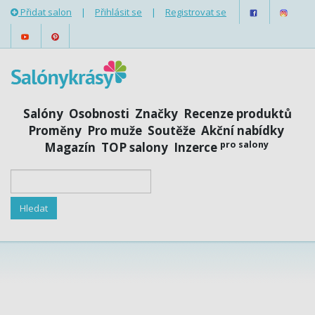
Přidat salon
|
Přihlásit se
|
Registrovat se
Salóny
Osobnosti
Značky
Recenze produktů
Proměny
Pro muže
Soutěže
Akční nabídky
pro salony
Magazín
TOP salony
Inzerce