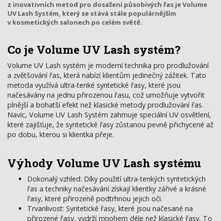
z inovativních metod pro dosažení působivých řas je Volume
UV Lash Systém, který se stává stále populárnějším
v kosmetických salonech po celém světě.
Co je Volume UV Lash systém?
Volume UV Lash systém je moderní technika pro prodlužování
a zvětšování řas, která nabízí klientům jedinečný zážitek. Tato
metoda využívá ultra-tenké syntetické řasy, které jsou
načesávány na jednu přirozenou řasu, což umožňuje vytvořit
plnější a bohatší efekt než klasické metody prodlužování řas.
Navíc, Volume UV Lash Systém zahrnuje speciální UV osvětlení,
které zajišťuje, že syntetické řasy zůstanou pevně přichycené až
po dobu, kterou si klientka přeje.
Výhody Volume UV Lash systému
Dokonalý vzhled: Díky použití ultra-tenkých syntetických
řas a techniky načesávání získají klientky zářivé a krásné
řasy, které přirozeně podtrhnou jejich oči.
Trvanlivost: Syntetické řasy, které jsou načesané na
přirozené řasy, vydrží mnohem déle než klasické řasy. To