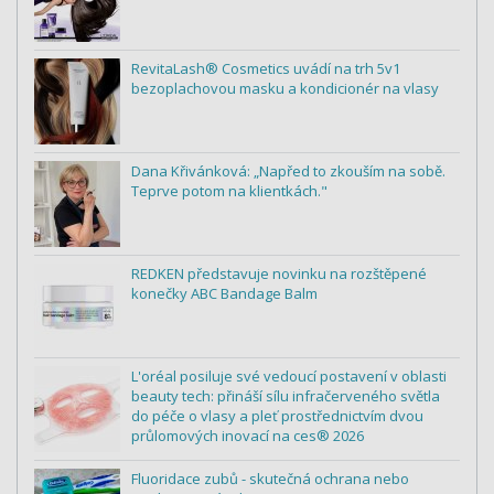
RevitaLash® Cosmetics uvádí na trh 5v1
bezoplachovou masku a kondicionér na vlasy
Dana Křivánková: „Napřed to zkouším na sobě.
Teprve potom na klientkách."
REDKEN představuje novinku na rozštěpené
konečky ABC Bandage Balm
L'oréal posiluje své vedoucí postavení v oblasti
beauty tech: přináší sílu infračerveného světla
do péče o vlasy a pleť prostřednictvím dvou
průlomových inovací na ces® 2026
Fluoridace zubů - skutečná ochrana nebo