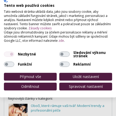
Tento web používá cookies
Tato webová stránka ukládá data, jako jsou soubory cookie, aby
umožnila základní fungování stránek, jakož i marketing, personalizaci a
analýzu. Nastavení můžete kdykoli změnit nebo přijmout výchozí
nastavení. Tento banner můžete zavřít a pokračovat pouze se základními
soubory cookie.
Zásady cookies
Údaje jsou shromažďovány za účelem personalizace reklamy a měření
účinnosti reklamních kampaní. Údaje mohou být sdíleny se společností
Google LLC, více informací naleznete
zde
.
Sledování výkonu
Nezbytné
stránek
Funkční
Reklamní
Přijmout vše
Uložit nastavení
Obočí
Odmítnout
Spravovat nastavení
Nejnovější články v kategorii:
Obočí, které rámuje vaši tvář: Moderní trendy a
profesionální péče