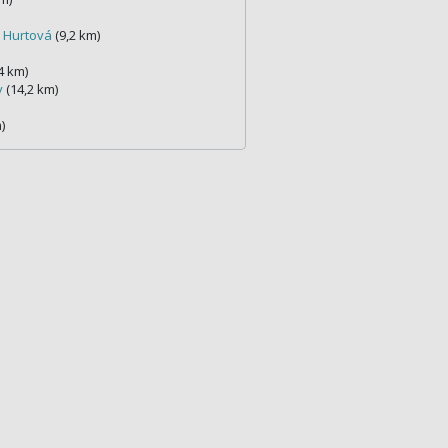
e Hurtová
(9,2 km)
4 km)
y
(14,2 km)
)