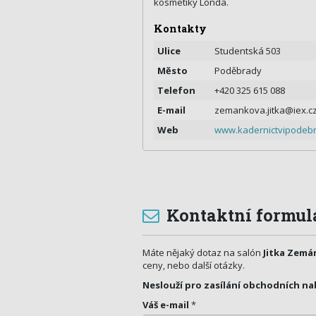
kosmetiky Londa.
Kontakty
Ulice
Studentská 503
Město
Poděbrady
Telefon
+420 325 615 088
E-mail
zemankova.jitka@iex.c
Web
www.kadernictvipodeb
Kontaktní formul
Máte nějaký dotaz na salón
Jitka Zemá
ceny, nebo další otázky.
Neslouží pro zasílání obchodních na
Váš e-mail
*