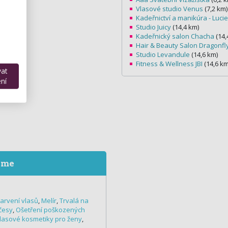
Vlasové studio Venus
(7,2 km)
Kadeřnictví a manikúra - Luci
Studio Juicy
(14,4 km)
Kadeřnický salon Chacha
(14,
Hair & Beauty Salon Dragonfl
Studio Levandule
(14,6 km)
Fitness & Wellness JBI
(14,6 km
vat
ní
eme
arvení vlasů
,
Melír
,
Trvalá na
česy
,
Ošetření poškozených
vlasové kosmetiky pro ženy
,