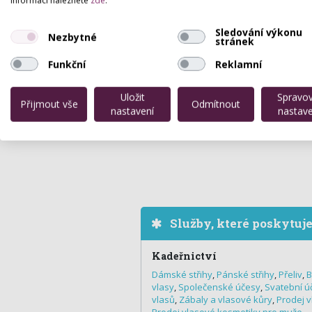
informací naleznete
zde
.
Sledování výkonu
Nezbytné
stránek
Funkční
Reklamní
Uložit
Spravo
Přijmout vše
Odmítnout
nastavení
nastave
Služby, které poskytuj
Kadeřnictví
Dámské střihy
,
Pánské střihy
,
Přeliv
,
B
vlasy
,
Společenské účesy
,
Svatební ú
vlasů
,
Zábaly a vlasové kůry
,
Prodej 