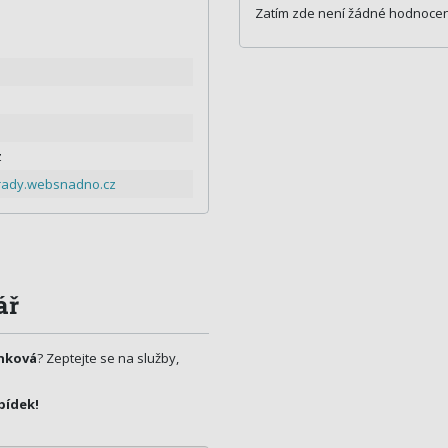
Zatím zde není žádné hodnocen
z
rady.websnadno.cz
ář
nková
? Zeptejte se na služby,
bídek!