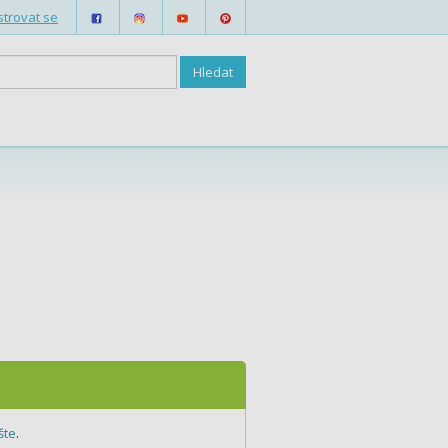
strovat se
šte
.