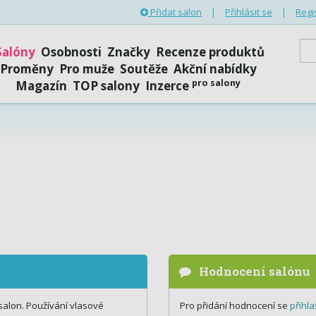
Přidat salon
|
Přihlásit se
|
Regi
Salóny
Osobnosti
Značky
Recenze produktů
Proměny
Pro muže
Soutěže
Akční nabídky
pro salony
Magazín
TOP salony
Inzerce
Hodnocení salónu
salon. Používání vlasové
Pro přidání hodnocení se
přihla