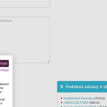
ijetí
 údajů
ákladní
Podobné salony v o
ete
 a
Kadeřnictví Veronika
(310 m)
osti
HAROLOGI POINT
(660 m)
ce
Aaa Svatební Vizážistka
(6,2 k