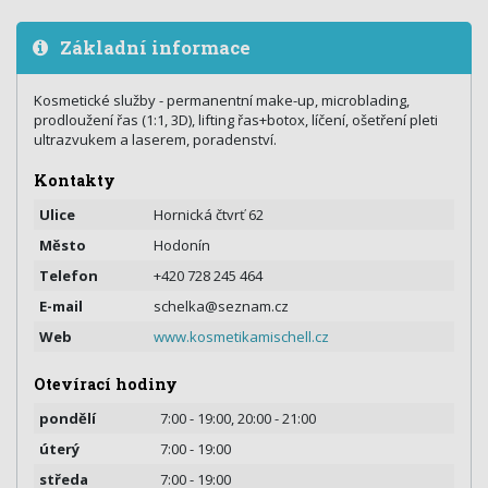
Základní informace
Kosmetické služby - permanentní make-up, microblading,
prodloužení řas (1:1, 3D), lifting řas+botox, líčení, ošetření pleti
ultrazvukem a laserem, poradenství.
Kontakty
Ulice
Hornická čtvrť 62
Město
Hodonín
Telefon
+420 728 245 464
E-mail
schelka@seznam.cz
Web
www.kosmetikamischell.cz
Otevírací hodiny
pondělí
7:00 - 19:00, 20:00 - 21:00
úterý
7:00 - 19:00
středa
7:00 - 19:00