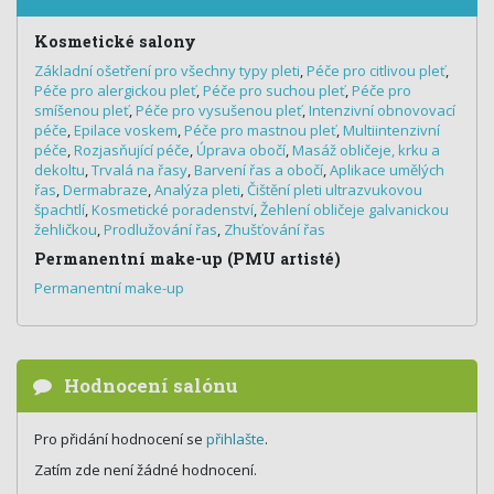
Kosmetické salony
Základní ošetření pro všechny typy pleti
,
Péče pro citlivou pleť
,
Péče pro alergickou pleť
,
Péče pro suchou pleť
,
Péče pro
smíšenou pleť
,
Péče pro vysušenou pleť
,
Intenzivní obnovovací
péče
,
Epilace voskem
,
Péče pro mastnou pleť
,
Multiintenzivní
péče
,
Rozjasňující péče
,
Úprava obočí
,
Masáž obličeje, krku a
dekoltu
,
Trvalá na řasy
,
Barvení řas a obočí
,
Aplikace umělých
řas
,
Dermabraze
,
Analýza pleti
,
Čištění pleti ultrazvukovou
špachtlí
,
Kosmetické poradenství
,
Žehlení obličeje galvanickou
žehličkou
,
Prodlužování řas
,
Zhušťování řas
Permanentní make-up (PMU artisté)
Permanentní make-up
Hodnocení salónu
Pro přidání hodnocení se
přihlašte
.
Zatím zde není žádné hodnocení.