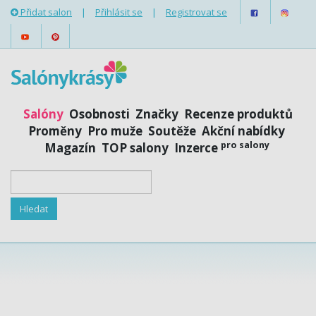
Přidat salon
|
Přihlásit se
|
Registrovat se
Salóny
Osobnosti
Značky
Recenze produktů
Proměny
Pro muže
Soutěže
Akční nabídky
pro salony
Magazín
TOP salony
Inzerce