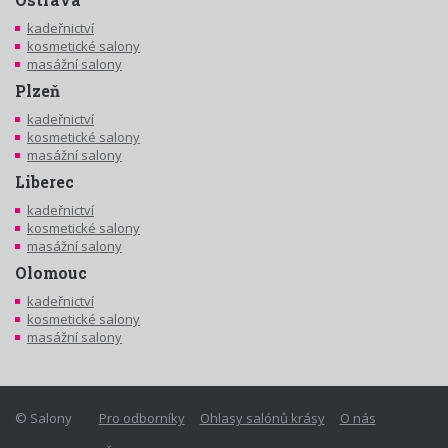
kadeřnictví
kosmetické salony
masážní salony
Plzeň
kadeřnictví
kosmetické salony
masážní salony
Liberec
kadeřnictví
kosmetické salony
masážní salony
Olomouc
kadeřnictví
kosmetické salony
masážní salony
© Salony
Pro odborníky
Ohlasy salónů krásy
O nás