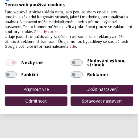
Manikúra
,
Modeláž gelových nehtů
,
Doplnění gelem
,
Lakování
Tento web používá cookies
nehtů klasické
,
Masáž rukou
Tato webová stránka ukládá data, jako jsou soubory cookie, aby
umožnila základní fungování stránek, jakož i marketing, personalizaci a
Permanentní make-up (PMU artisté)
analýzu. Nastavení můžete kdykoli změnit nebo přijmout výchozí
Permanentní make-up
nastavení. Tento banner můžete zavřít a pokračovat pouze se základními
soubory cookie.
Zásady cookies
Estetická dermatologie
Údaje jsou shromažďovány za účelem personalizace reklamy a měření
účinnosti reklamních kampaní. Údaje mohou být sdíleny se společností
Korekce jizev
,
Léčba akné
Google LLC, více informací naleznete
zde
.
Sledování výkonu
Nezbytné
stránek
Hodnocení salónu
Funkční
Reklamní
Pro přidání hodnocení se
přihlašte
.
Přijmout vše
Uložit nastavení
Zatím zde není žádné hodnocení.
Odmítnout
Spravovat nastavení