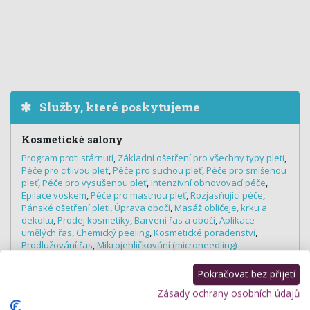
Služby, které poskytujeme
Kosmetické salony
Program proti stárnutí
,
Základní ošetření pro všechny typy pleti
,
Péče pro citlivou pleť
,
Péče pro suchou pleť
,
Péče pro smíšenou
pleť
,
Péče pro vysušenou pleť
,
Intenzivní obnovovací péče
,
Epilace voskem
,
Péče pro mastnou pleť
,
Rozjasňující péče
,
Pánské ošetření pleti
,
Úprava obočí
,
Masáž obličeje, krku a
dekoltu
,
Prodej kosmetiky
,
Barvení řas a obočí
,
Aplikace
umělých řas
,
Chemický peeling
,
Kosmetické poradenství
,
Prodlužování řas
,
Mikrojehličkování (microneedling)
Profesionální vizážisté
Pokračovat bez přijetí
Denní a večerní líčení
,
Svatební líčení
Zásady ochrany osobních údajů
Nehtová studia