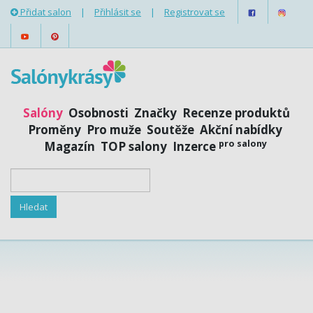
Přidat salon
|
Přihlásit se
|
Registrovat se
Salóny
Osobnosti
Značky
Recenze produktů
Proměny
Pro muže
Soutěže
Akční nabídky
pro salony
Magazín
TOP salony
Inzerce