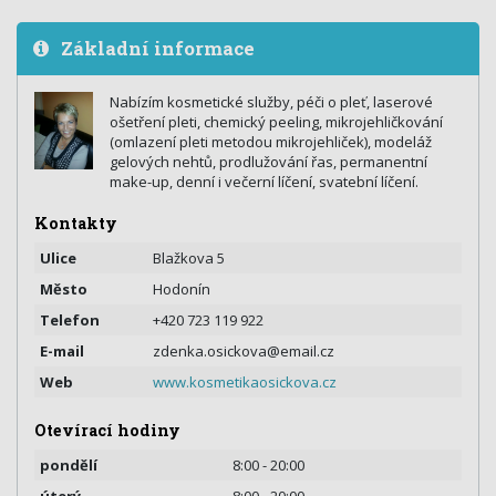
Základní informace
Nabízím kosmetické služby, péči o pleť, laserové
ošetření pleti, chemický peeling, mikrojehličkování
(omlazení pleti metodou mikrojehliček), modeláž
gelových nehtů, prodlužování řas, permanentní
make-up, denní i večerní líčení, svatební líčení.
Kontakty
Ulice
Blažkova 5
Město
Hodonín
Telefon
+420 723 119 922
E-mail
zdenka.osickova@email.cz
Web
www.kosmetikaosickova.cz
Otevírací hodiny
pondělí
8:00 - 20:00
úterý
8:00 - 20:00