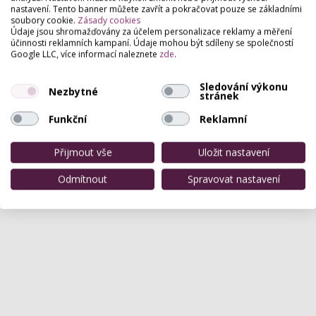
nastavení. Tento banner můžete zavřít a pokračovat pouze se základními
soubory cookie.
Zásady cookies
Údaje jsou shromažďovány za účelem personalizace reklamy a měření
účinnosti reklamních kampaní. Údaje mohou být sdíleny se společností
Hodnocení salónu
Google LLC, více informací naleznete
zde
.
Sledování výkonu
Pro přidání hodnocení se
přihlašte
.
Nezbytné
stránek
Zatím zde není žádné hodnocení.
Funkční
Reklamní
Přijmout vše
Uložit nastavení
Odmítnout
Spravovat nastavení