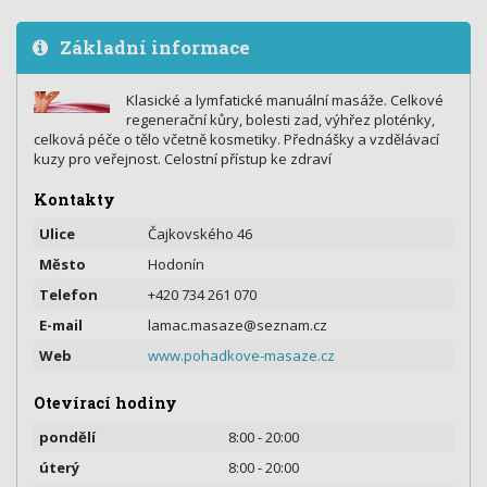
Základní informace
Klasické a lymfatické manuální masáže. Celkové
regenerační kůry, bolesti zad, výhřez ploténky,
celková péče o tělo včetně kosmetiky. Přednášky a vzdělávací
kuzy pro veřejnost. Celostní přístup ke zdraví
Kontakty
Ulice
Čajkovského 46
Město
Hodonín
Telefon
+420 734 261 070
E-mail
lamac.masaze@seznam.cz
Web
www.pohadkove-masaze.cz
Otevírací hodiny
pondělí
8:00 - 20:00
úterý
8:00 - 20:00