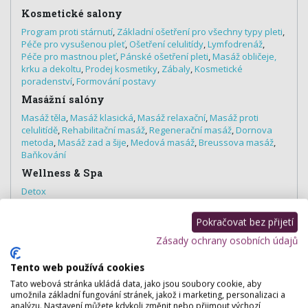
Kosmetické salony
Program proti stárnutí
,
Základní ošetření pro všechny typy pleti
,
Péče pro vysušenou pleť
,
Ošetření celulitídy
,
Lymfodrenáž
,
Péče pro mastnou pleť
,
Pánské ošetření pleti
,
Masáž obličeje,
krku a dekoltu
,
Prodej kosmetiky
,
Zábaly
,
Kosmetické
poradenství
,
Formování postavy
Masážní salóny
Masáž těla
,
Masáž klasická
,
Masáž relaxační
,
Masáž proti
celulitídě
,
Rehabilitační masáž
,
Regenerační masáž
,
Dornova
metoda
,
Masáž zad a šije
,
Medová masáž
,
Breussova masáž
,
Baňkování
Wellness & Spa
Detox
Estetická dermatologie
Pokračovat bez přijetí
Léčba akné
Zásady ochrany osobních údajů
Fitness centra
Prodej potravinových doplňků
Tento web používá cookies
E-shopy
Tato webová stránka ukládá data, jako jsou soubory cookie, aby
umožnila základní fungování stránek, jakož i marketing, personalizaci a
Kosmetika
analýzu. Nastavení můžete kdykoli změnit nebo přijmout výchozí