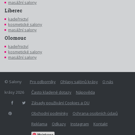
masážní salony
Liberec
kadeřnictví
kosmetické salony
masážní salony
Olomouc
kadeřnictví
kosmetické salony
masážní salony
© Salony
Pro odborníky
Ohlasy salónů krásy
O nás
krásy 2026
Často kladené dotazy
Nápověda
Zásady používání Cookies a OU
Obchodní podmínky
Ochrana osobních údajů
Reklama
Odkazy
Instagram
Kontakt
Mojekrasa