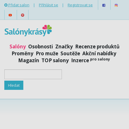
Přidat salon
|
Přihlásit se
|
Registrovat se
Salóny
Osobnosti
Značky
Recenze produktů
Proměny
Pro muže
Soutěže
Akční nabídky
pro salony
Magazín
TOP salony
Inzerce