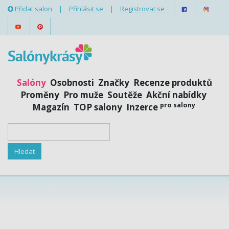
Přidat salon
|
Přihlásit se
|
Registrovat se
Salóny
Osobnosti
Značky
Recenze produktů
Proměny
Pro muže
Soutěže
Akční nabídky
pro salony
Magazín
TOP salony
Inzerce