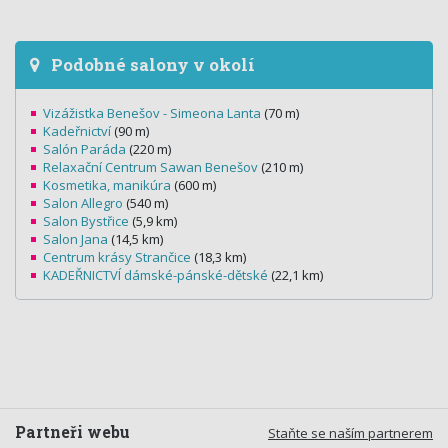
Podobné salony v okolí
Vizážistka Benešov - Simeona Lanta
(70 m)
Kadeřnictví
(90 m)
Salón Paráda
(220 m)
Relaxační Centrum Sawan Benešov
(210 m)
Kosmetika, manikúra
(600 m)
Salon Allegro
(540 m)
Salon Bystřice
(5,9 km)
Salon Jana
(14,5 km)
Centrum krásy Strančice
(18,3 km)
KADEŘNICTVÍ dámské-pánské-dětské
(22,1 km)
Partneři webu
Staňte se naším partnerem