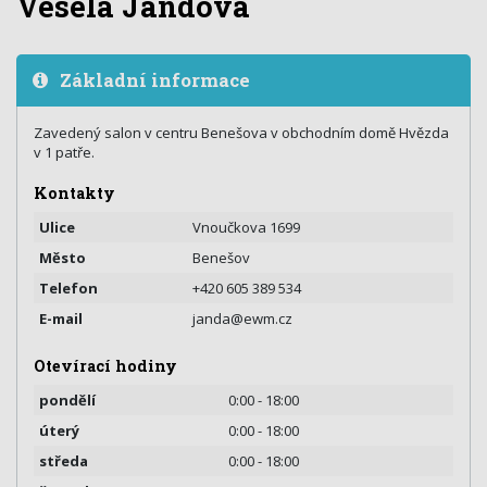
Veselá Jandová
Základní informace
Zavedený salon v centru Benešova v obchodním domě Hvězda
v 1 patře.
Kontakty
Ulice
Vnoučkova 1699
Město
Benešov
Telefon
+420 605 389 534
E-mail
janda@ewm.cz
Otevírací hodiny
pondělí
0:00 - 18:00
úterý
0:00 - 18:00
středa
0:00 - 18:00