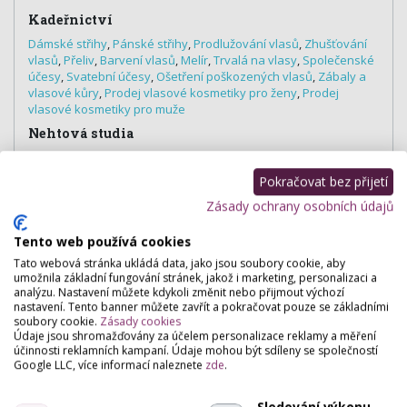
Kadeřnictví
Dámské střihy
,
Pánské střihy
,
Prodlužování vlasů
,
Zhušťování
vlasů
,
Přeliv
,
Barvení vlasů
,
Melír
,
Trvalá na vlasy
,
Společenské
účesy
,
Svatební účesy
,
Ošetření poškozených vlasů
,
Zábaly a
vlasové kůry
,
Prodej vlasové kosmetiky pro ženy
,
Prodej
vlasové kosmetiky pro muže
Nehtová studia
Manikúra
,
P-shine
,
Lakování nehtů klasické
,
Francouzská
manikúra
,
Pánská manikúra
,
Manikúra Jessica
Pokračovat bez přijetí
Zásady ochrany osobních údajů
Tento web používá cookies
Hodnocení salónu
Tato webová stránka ukládá data, jako jsou soubory cookie, aby
umožnila základní fungování stránek, jakož i marketing, personalizaci a
analýzu. Nastavení můžete kdykoli změnit nebo přijmout výchozí
Pro přidání hodnocení se
přihlašte
.
nastavení. Tento banner můžete zavřít a pokračovat pouze se základními
soubory cookie.
Zásady cookies
Zatím zde není žádné hodnocení.
Údaje jsou shromažďovány za účelem personalizace reklamy a měření
účinnosti reklamních kampaní. Údaje mohou být sdíleny se společností
Google LLC, více informací naleznete
zde
.
Sledování výkonu