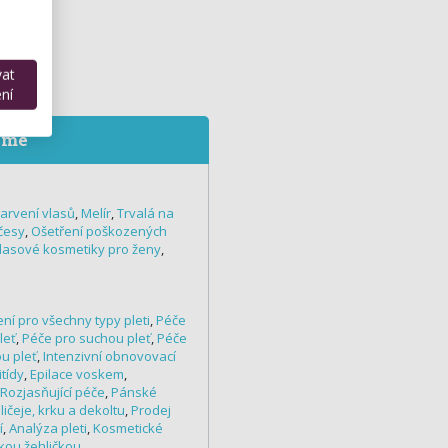
vat
ní
eme
arvení vlasů
,
Melír
,
Trvalá na
česy
,
Ošetření poškozených
vlasové kosmetiky pro ženy
,
ní pro všechny typy pleti
,
Péče
leť
,
Péče pro suchou pleť
,
Péče
u pleť
,
Intenzivní obnovovací
itídy
,
Epilace voskem
,
Rozjasňující péče
,
Pánské
ičeje, krku a dekoltu
,
Prodej
í
,
Analýza pleti
,
Kosmetické
ckou žehličkou