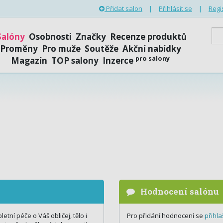
Přidat salon
|
Přihlásit se
|
Regi
Salóny
Osobnosti
Značky
Recenze produktů
Proměny
Pro muže
Soutěže
Akční nabídky
pro salony
Magazín
TOP salony
Inzerce
Hodnocení salónu
tní péče o Váš obličej, tělo i
Pro přidání hodnocení se
přihla