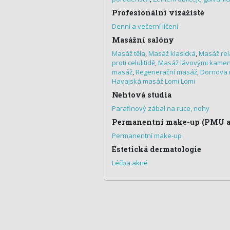
Profesionální vizážisté
Denní a večerní líčení
Masážní salóny
Masáž těla
,
Masáž klasická
,
Masáž rel
proti celulitídě
,
Masáž lávovými kame
masáž
,
Regenerační masáž
,
Dornova
Havajská masáž Lomi Lomi
Nehtová studia
Parafinový zábal na ruce, nohy
Permanentní make-up (PMU ar
Permanentní make-up
Estetická dermatologie
Léčba akné