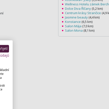
Wellness Hotelu zámek Berch
Dolce Diva Říčany
(5,2 km)
Centrum krásy Strančice
(4,9 
ení
Jasmine beauty
(4,4 km)
Konstance
(6,5 km)
Salon Mája
(7,0 km)
Salon Mona
(8,1 km)
ijetí
 údajů
ákladní
ete
 a
osti
ce