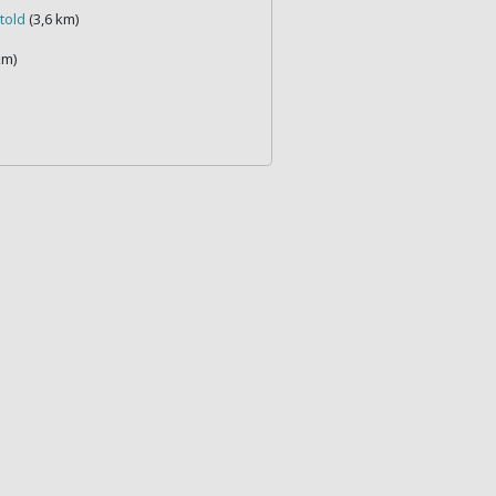
told
(3,6 km)
km)