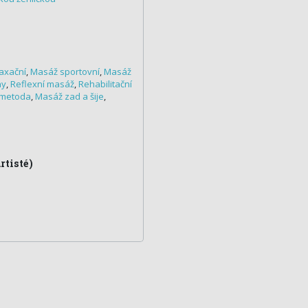
axační
,
Masáž sportovní
,
Masáž
ny
,
Reflexní masáž
,
Rehabilitační
 metoda
,
Masáž zad a šije
,
tisté)