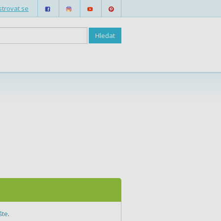
strovat se
šte
.