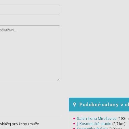
Podobné salony v o
Salon Irena Mirošovice
(190 m
JJ Kosmetické studio
(2,7 km)
bličej pro ženy i muže
Kosmetika-Pyšely
(3,0 km)