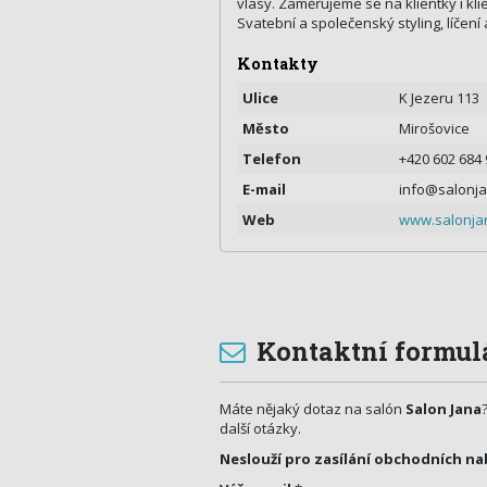
vlasy. Zaměřujeme se na klientky i kli
Svatební a společenský styling, líčení 
Kontakty
Ulice
K Jezeru 113
Město
Mirošovice
Telefon
+420 602 684
E-mail
info@salonja
Web
www.salonja
Kontaktní formul
Máte nějaký dotaz na salón
Salon Jana
další otázky.
Neslouží pro zasílání obchodních na