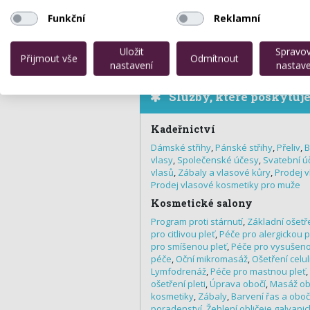
Funkční
Reklamní
Uložit
Spravo
Přijmout vše
Odmítnout
nastavení
nastave
Služby, které poskytuj
Kadeřnictví
Dámské střihy
,
Pánské střihy
,
Přeliv
,
B
vlasy
,
Společenské účesy
,
Svatební ú
vlasů
,
Zábaly a vlasové kůry
,
Prodej 
Prodej vlasové kosmetiky pro muže
Kosmetické salony
Program proti stárnutí
,
Základní ošetře
pro citlivou pleť
,
Péče pro alergickou p
pro smíšenou pleť
,
Péče pro vysušeno
péče
,
Oční mikromasáž
,
Ošetření celul
Lymfodrenáž
,
Péče pro mastnou pleť
,
ošetření pleti
,
Úprava obočí
,
Masáž obl
kosmetiky
,
Zábaly
,
Barvení řas a oboč
poradenství
,
Žehlení obličeje galvani