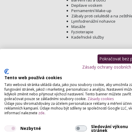
Barvení řas a obočí
Depilave voskem
Pernamentní Make-up
Zábaly proti celulitidě a na zeštíhl
Lymfodrenážní nohavice
Masáže
Fyzioterapie
Kadeřnické služby
Pokračovat bez př
Zásady ochrany osobních
Tento web používá cookies
Tato webová stránka ukládá data, jako jsou soubory cookie, aby umožnila z
fungování stránek, jakož i marketing, personalizaci a analýzu. Nastavení můž
kdykoli změnit nebo přijmout výchozí nastavení. Tento banner můžete zavřít
pokračovat pouze se základními soubory cookie.
Zásady cookies
Údaje jsou shromažďovány za účelem personalizace reklamy a měření účinn
reklamních kampaní. Údaje mohou být sdíleny se společností Google LLC, ví
informací naleznete
zde
.
Sledování výkonu
Nezbytné
stránek