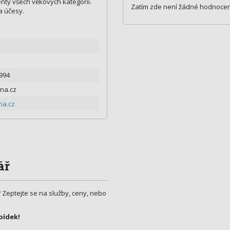
enty všech věkových kategorií.
Zatím zde není žádné hodnocen
a účesy.
 994
na.cz
na.cz
ář
? Zeptejte se na služby, ceny, nebo
bídek!