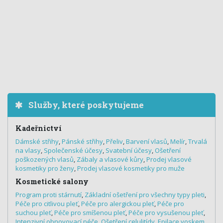
Služby, které poskytujeme
Kadeřnictví
Dámské střihy
,
Pánské střihy
,
Přeliv
,
Barvení vlasů
,
Melír
,
Trvalá
na vlasy
,
Společenské účesy
,
Svatební účesy
,
Ošetření
poškozených vlasů
,
Zábaly a vlasové kůry
,
Prodej vlasové
kosmetiky pro ženy
,
Prodej vlasové kosmetiky pro muže
Kosmetické salony
Program proti stárnutí
,
Základní ošetření pro všechny typy pleti
,
Péče pro citlivou pleť
,
Péče pro alergickou pleť
,
Péče pro
suchou pleť
,
Péče pro smíšenou pleť
,
Péče pro vysušenou pleť
,
Intenzivní obnovovací péče
,
Ošetření celulitídy
,
Epilace voskem
,