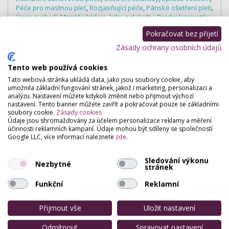
Péče pro mastnou pleť
,
Rozjasňující péče
,
Pánské ošetření pleti
,
Úprava obočí
,
Masáž obličeje, krku a dekoltu
,
Prodej kosmetiky
,
Trvalá na řasy
,
Barvení řas a obočí
,
Aplikace umělých řas
,
Pokračovat bez přijetí
Chemický peeling
,
Analýza pleti
,
Kosmetické poradenství
,
Prodlužování řas
,
Zhušťování řas
Zásady ochrany osobních údajů
Profesionální vizážisté
Tento web používá cookies
Denní a večerní líčení
,
Vizážistika
,
Barvová typologie
,
Proměny
Tato webová stránka ukládá data, jako jsou soubory cookie, aby
vizáže
umožnila základní fungování stránek, jakož i marketing, personalizaci a
Masážní salóny
analýzu. Nastavení můžete kdykoli změnit nebo přijmout výchozí
nastavení. Tento banner můžete zavřít a pokračovat pouze se základními
Masáž relaxační
,
Reflexní masáž
,
Masáž zad a šije
soubory cookie.
Zásady cookies
Údaje jsou shromažďovány za účelem personalizace reklamy a měření
Nehtová studia
účinnosti reklamních kampaní. Údaje mohou být sdíleny se společností
P-shine
,
Modeláž gelových nehtů
,
Doplnění gelem
,
Zpevnění
Google LLC, více informací naleznete
zde
.
nehtů
,
Lakování nehtů klasické
,
Francouzská manikúra
,
Zdobení nehtů (nail art)
,
Modeláž akrygelových nehtů
,
Doplnění
Sledování výkonu
akrygelových nehtů
Nezbytné
stránek
Estetická dermatologie
Funkční
Reklamní
Laserové odstranění pigmentací, pih
,
Léčba akné
Přijmout vše
Uložit nastavení
Odmítnout
Spravovat nastavení