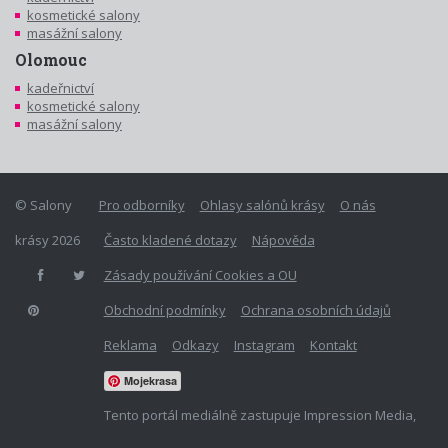
kosmetické salony
masážní salony
Olomouc
kadeřnictví
kosmetické salony
masážní salony
© Salony
Pro odborníky
Ohlasy salónů krásy
O nás
krásy 2026
Často kladené dotazy
Nápověda
Zásady používání Cookies a OU
Obchodní podmínky
Ochrana osobních údajů
Reklama
Odkazy
Instagram
Kontakt
Mojekrasa
Tento portál mediálně zastupuje Impression Media,