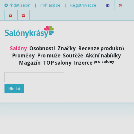
Přidat salon
|
Přihlásit se
|
Registrovat se
Salóny
Osobnosti
Značky
Recenze produktů
Proměny
Pro muže
Soutěže
Akční nabídky
pro salony
Magazín
TOP salony
Inzerce