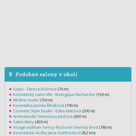
Podobné salony v okolí
Glanc - Tereza Rochová
(70 m)
Kosmetický salon MN - Biologique Recherche
(150 m)
Miriline studio
(150 m)
Kosmetika Jarmila Řiháková
(190 m)
Cosmetic Style Studio - Edita Malcová
(200 m)
Aromastudio Stanislava Jančová
(430 m)
Salon Mary
(450 m)
Visage institute Terezy Rochové Uherský Brod
(780 m)
Kosmetické služby Jana Gottfriedová
(8,2 km)