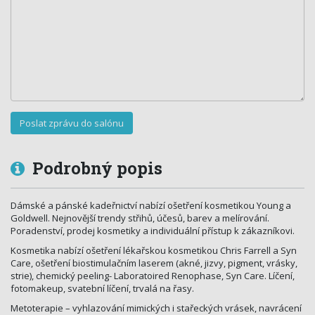
Podrobný popis
Dámské a pánské kadeřnictví nabízí ošetření kosmetikou Young a
Goldwell. Nejnovější trendy střihů, účesů, barev a melírování.
Poradenství, prodej kosmetiky a individuální přístup k zákazníkovi.
Kosmetika nabízí ošetření lékařskou kosmetikou Chris Farrell a Syn
Care, ošetření biostimulačním laserem (akné, jizvy, pigment, vrásky,
strie), chemický peeling- Laboratoired Renophase, Syn Care. Líčení,
fotomakeup, svatební líčení, trvalá na řasy.
Metoterapie – vyhlazování mimických i stařeckých vrásek, navrácení